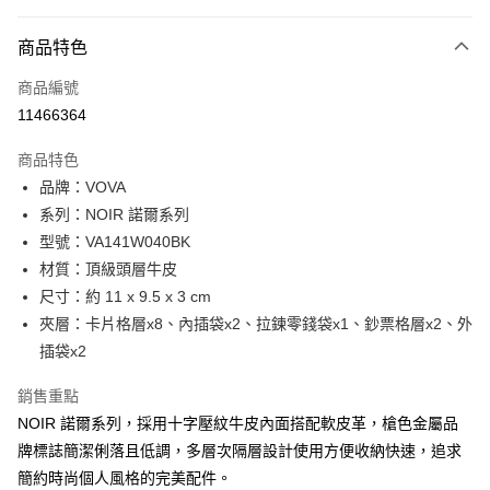
信用卡分期付款
3 期 0 利率 每期
NT$1,166
21家銀行
商品特色
6 期 0 利率 每期
NT$583
21家銀行
合作金庫商業銀行
第一商業銀行
商品編號
華南商業銀行
彰化商業銀行
合作金庫商業銀行
第一商業銀行
11466364
超商取貨付款
上海商業儲蓄銀行
台北富邦商業銀行
華南商業銀行
彰化商業銀行
國泰世華商業銀行
兆豐國際商業銀行
LINE Pay
上海商業儲蓄銀行
台北富邦商業銀行
商品特色
臺灣中小企業銀行
台中商業銀行
國泰世華商業銀行
兆豐國際商業銀行
品牌：VOVA
匯豐（台灣）商業銀行
華泰商業銀行
Apple Pay
臺灣中小企業銀行
台中商業銀行
系列：NOIR 諾爾系列
聯邦商業銀行
遠東國際商業銀行
匯豐（台灣）商業銀行
華泰商業銀行
街口支付
元大商業銀行
永豐商業銀行
型號：VA141W040BK
聯邦商業銀行
遠東國際商業銀行
玉山商業銀行
星展（台灣）商業銀行
材質：頂級頭層牛皮
元大商業銀行
永豐商業銀行
悠遊付
台新國際商業銀行
中國信託商業銀行
玉山商業銀行
星展（台灣）商業銀行
尺寸：約 11 x 9.5 x 3 cm
台灣樂天信用卡公司
台新國際商業銀行
中國信託商業銀行
全盈+PAY
夾層：卡片格層x8、內插袋x2、拉鍊零錢袋x1、鈔票格層x2、外
台灣樂天信用卡公司
插袋x2
ATM付款
銷售重點
貨到付款
NOIR 諾爾系列，採用十字壓紋牛皮內面搭配軟皮革，槍色金屬品
牌標誌簡潔俐落且低調，多層次隔層設計使用方便收納快速，追求
運送方式
簡約時尚個人風格的完美配件。
全家 (取貨付款)