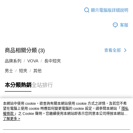
顯示電腦版詳細說明
客服
商品相關分類 (3)
查看全部
品牌系列
VOVA
長中短夾
男士
短夾
其他
本分類熱銷
全站排行
本網站中使用 cookie，欲查詢有關本網站使用 cookie 方式之詳情，及若您不希
熱門標籤
望在電腦上使用 cookie 時應如何變更電腦的 cookie 設定，請參閱本網站「
隱私
權條款
」之 Cookie 聲明。您繼續使用本網站即表示您同意本公司得按本網站使
用條款之 Cookie 聲明使用 cookie。
了解更多 >