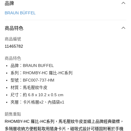
品牌
信用卡一次付款
BRAUN BÜFFEL
信用卡分期付款
3 期 0 利率 每期
NT$1,033
21家銀行
商品特色
6 期 0 利率 每期
NT$516
21家銀行
合作金庫商業銀行
第一商業銀行
商品編號
華南商業銀行
彰化商業銀行
合作金庫商業銀行
第一商業銀行
11465782
超商取貨付款
上海商業儲蓄銀行
台北富邦商業銀行
華南商業銀行
彰化商業銀行
國泰世華商業銀行
兆豐國際商業銀行
LINE Pay
上海商業儲蓄銀行
台北富邦商業銀行
商品特色
臺灣中小企業銀行
台中商業銀行
國泰世華商業銀行
兆豐國際商業銀行
品牌：BRAUN BUFFEL
匯豐（台灣）商業銀行
華泰商業銀行
Apple Pay
臺灣中小企業銀行
台中商業銀行
系列：RHOMBY-HC 羅比-HC系列
聯邦商業銀行
遠東國際商業銀行
匯豐（台灣）商業銀行
華泰商業銀行
街口支付
元大商業銀行
永豐商業銀行
型號：BFC007-737-HM
聯邦商業銀行
遠東國際商業銀行
玉山商業銀行
星展（台灣）商業銀行
材質：馬毛壓紋牛皮
元大商業銀行
永豐商業銀行
悠遊付
台新國際商業銀行
中國信託商業銀行
玉山商業銀行
星展（台灣）商業銀行
尺寸：約 6.8 x 10.2 x 0.5 cm
台灣樂天信用卡公司
台新國際商業銀行
中國信託商業銀行
全盈+PAY
夾層：卡片格層x2、內插袋x1
台灣樂天信用卡公司
ATM付款
銷售重點
RHOMBY-HC 羅比-HC系列，馬毛壓紋牛皮並綴上品牌經典徽標，
貨到付款
多隔層收納方便輕鬆取用隨身卡片，磁吸式設計可穩固附著於手機