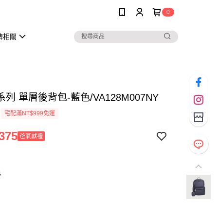
0
牌相關
列 單層後背包-藍色/VA128M007NY
宅配滿NT$999免運
375
爸氣獻禮
色