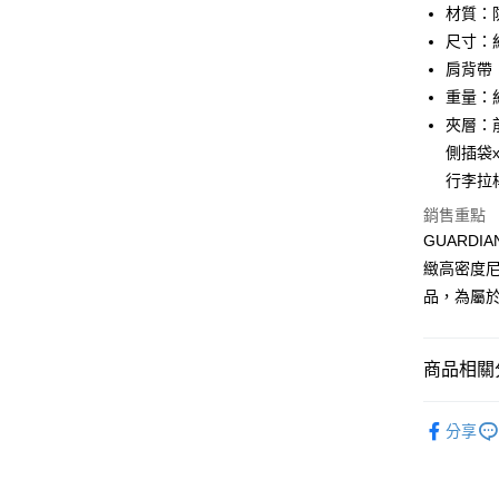
匯豐（
材質：
悠遊付
元大商
聯邦商
尺寸：約 
玉山商
元大商
全盈+PAY
台新國
肩背帶：長
玉山商
台灣樂
重量：約
台新國
ATM付款
台灣樂
夾層：前
貨到付款
側插袋x
行李拉
運送方式
銷售重點
GUARD
宅配-純取
緻高密度
每筆NT$8
品，為屬
宅配-純取
每筆NT$2
商品相關分
貨到付款
品牌系列
分享
男士
包
新品上市