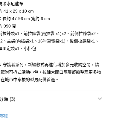
台灣）商業銀行
華泰商業銀行
防潑水尼龍布
業銀行
永豐商業銀行
業銀行
遠東國際商業銀行
41 x 29 x 10 cm
業銀行
星展（台灣）商業銀行
業銀行
永豐商業銀行
際商業銀行
中國信託商業銀行
約 47-96 cm 寛約 6 cm
業銀行
星展（台灣）商業銀行
天信用卡公司
 990 克
際商業銀行
中國信託商業銀行
天信用卡公司
拉鍊袋x1、前拉鍊袋(內插袋 x1)x2、前側拉鍊袋x2、
2、主袋(內插袋x1、16吋筆電袋x1)、後側拉鍊袋x1、
桿固定袋x1、小掛包
IAN 守護者系列，新穎款式再進化增加多元收納空間，精
貨(本島)
尼龍附可拆式活動小包，拉鍊大開口隔層輕鬆整理更多物
5，滿NT$999(含以上)免運費
於在城市中穿梭的型男配備首選。
貨(離島縣市)
20，滿NT$6,999(含以上)免運費
類 (3)
查看運費
VOVA
各式包款
客服
款
後背包
包款