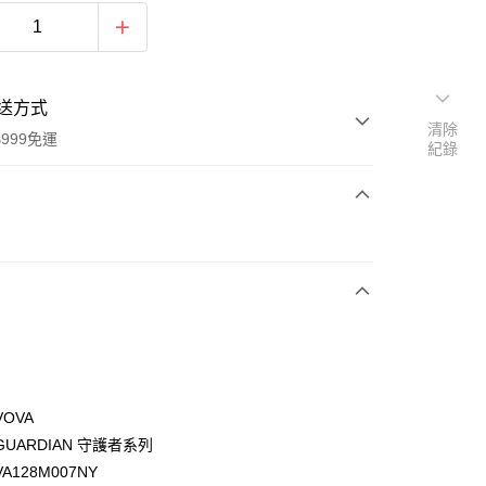
送方式
清除
999免運
紀錄
次付款
期付款
0 利率 每期
NT$1,500
21家銀行
0 利率 每期
NT$750
21家銀行
庫商業銀行
第一商業銀行
業銀行
彰化商業銀行
庫商業銀行
第一商業銀行
業儲蓄銀行
台北富邦商業銀行
業銀行
彰化商業銀行
華商業銀行
兆豐國際商業銀行
OVA
業儲蓄銀行
台北富邦商業銀行
小企業銀行
台中商業銀行
UARDIAN 守護者系列
華商業銀行
兆豐國際商業銀行
台灣）商業銀行
華泰商業銀行
小企業銀行
台中商業銀行
A128M007NY
業銀行
遠東國際商業銀行