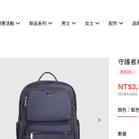
優惠活動
新品系列
男士
女士
配件
品
守護者系
買就送
NT$3,
NT$4,500
顏色：藍
數量