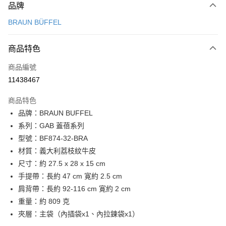
品牌
信用卡一次付款
BRAUN BÜFFEL
信用卡分期付款
3 期 0 利率 每期
NT$5,966
21家銀行
商品特色
6 期 0 利率 每期
NT$2,983
21家銀行
合作金庫商業銀行
第一商業銀行
商品編號
華南商業銀行
彰化商業銀行
合作金庫商業銀行
第一商業銀行
11438467
LINE Pay
上海商業儲蓄銀行
台北富邦商業銀行
華南商業銀行
彰化商業銀行
國泰世華商業銀行
兆豐國際商業銀行
Apple Pay
上海商業儲蓄銀行
台北富邦商業銀行
商品特色
臺灣中小企業銀行
台中商業銀行
國泰世華商業銀行
兆豐國際商業銀行
品牌：BRAUN BUFFEL
匯豐（台灣）商業銀行
華泰商業銀行
街口支付
臺灣中小企業銀行
台中商業銀行
系列：GAB 蓋蓓系列
聯邦商業銀行
遠東國際商業銀行
匯豐（台灣）商業銀行
華泰商業銀行
悠遊付
元大商業銀行
永豐商業銀行
型號：BF874-32-BRA
聯邦商業銀行
遠東國際商業銀行
玉山商業銀行
星展（台灣）商業銀行
材質：義大利荔枝紋牛皮
元大商業銀行
永豐商業銀行
全盈+PAY
台新國際商業銀行
中國信託商業銀行
玉山商業銀行
星展（台灣）商業銀行
尺寸：約 27.5 x 28 x 15 cm
台灣樂天信用卡公司
台新國際商業銀行
中國信託商業銀行
ATM付款
手提帶：長約 47 cm 寛約 2.5 cm
台灣樂天信用卡公司
肩背帶：長約 92-116 cm 寛約 2 cm
貨到付款
重量：約 809 克
夾層：主袋（內插袋x1、內拉鍊袋x1）
運送方式