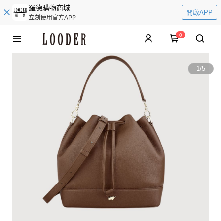
羅德購物商城
開啟APP
立刻使用官方APP
0
1
/
5