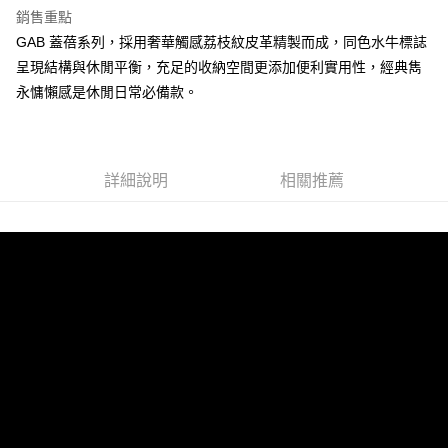
宅配-純取貨(本島)
銷售重點
每筆NT$85，滿NT$999(含以上)免運費
GAB 蓋蓓系列，採用奢華觸感荔枝紋皮革精製而成，同色水牛標誌
呈現結構與休閒平衡，充足的收納空間更添加便利實用性，經典雋
宅配-純取貨(離島縣市)
永慵懶感是休閒日常必備款。
每筆NT$220，滿NT$6,999(含以上)免運費
貨到付款
查看運費
詳細說明
相關推薦