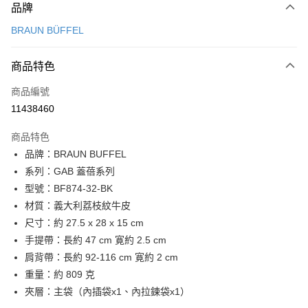
品牌
信用卡一次付款
BRAUN BÜFFEL
信用卡分期付款
3 期 0 利率 每期
NT$5,966
21家銀行
商品特色
6 期 0 利率 每期
NT$2,983
21家銀行
合作金庫商業銀行
第一商業銀行
商品編號
華南商業銀行
彰化商業銀行
合作金庫商業銀行
第一商業銀行
11438460
LINE Pay
上海商業儲蓄銀行
台北富邦商業銀行
華南商業銀行
彰化商業銀行
國泰世華商業銀行
兆豐國際商業銀行
Apple Pay
上海商業儲蓄銀行
台北富邦商業銀行
商品特色
臺灣中小企業銀行
台中商業銀行
國泰世華商業銀行
兆豐國際商業銀行
品牌：BRAUN BUFFEL
匯豐（台灣）商業銀行
華泰商業銀行
街口支付
臺灣中小企業銀行
台中商業銀行
系列：GAB 蓋蓓系列
聯邦商業銀行
遠東國際商業銀行
匯豐（台灣）商業銀行
華泰商業銀行
悠遊付
元大商業銀行
永豐商業銀行
型號：BF874-32-BK
聯邦商業銀行
遠東國際商業銀行
玉山商業銀行
星展（台灣）商業銀行
材質：義大利荔枝紋牛皮
元大商業銀行
永豐商業銀行
全盈+PAY
台新國際商業銀行
中國信託商業銀行
玉山商業銀行
星展（台灣）商業銀行
尺寸：約 27.5 x 28 x 15 cm
台灣樂天信用卡公司
台新國際商業銀行
中國信託商業銀行
ATM付款
手提帶：長約 47 cm 寛約 2.5 cm
台灣樂天信用卡公司
肩背帶：長約 92-116 cm 寛約 2 cm
貨到付款
重量：約 809 克
夾層：主袋（內插袋x1、內拉鍊袋x1）
運送方式