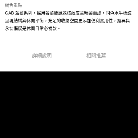
宅配-純取貨(本島)
銷售重點
每筆NT$85，滿NT$999(含以上)免運費
GAB 蓋蓓系列，採用奢華觸感荔枝紋皮革精製而成，同色水牛標誌
呈現結構與休閒平衡，充足的收納空間更添加便利實用性，經典雋
宅配-純取貨(離島縣市)
永慵懶感是休閒日常必備款。
每筆NT$220，滿NT$6,999(含以上)免運費
貨到付款
查看運費
詳細說明
相關推薦