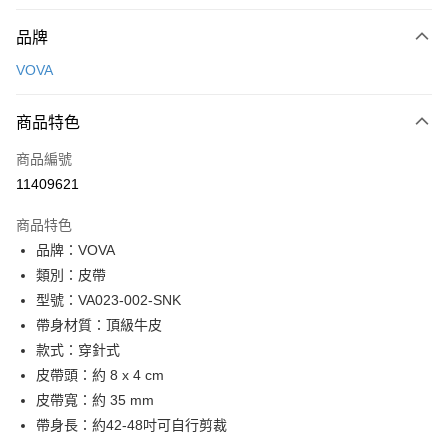
付款方式
品牌
信用卡一次付款
VOVA
信用卡分期付款
3 期 0 利率 每期
NT$933
21家銀行
商品特色
6 期 0 利率 每期
NT$466
21家銀行
合作金庫商業銀行
第一商業銀行
商品編號
華南商業銀行
彰化商業銀行
合作金庫商業銀行
第一商業銀行
11409621
超商取貨付款
上海商業儲蓄銀行
台北富邦商業銀行
華南商業銀行
彰化商業銀行
國泰世華商業銀行
兆豐國際商業銀行
LINE Pay
上海商業儲蓄銀行
台北富邦商業銀行
商品特色
臺灣中小企業銀行
台中商業銀行
國泰世華商業銀行
兆豐國際商業銀行
品牌：VOVA
匯豐（台灣）商業銀行
華泰商業銀行
Apple Pay
臺灣中小企業銀行
台中商業銀行
類別：皮帶
聯邦商業銀行
遠東國際商業銀行
匯豐（台灣）商業銀行
華泰商業銀行
街口支付
元大商業銀行
永豐商業銀行
型號：VA023-002-SNK
聯邦商業銀行
遠東國際商業銀行
玉山商業銀行
星展（台灣）商業銀行
帶身材質：頂級牛皮
元大商業銀行
永豐商業銀行
悠遊付
台新國際商業銀行
中國信託商業銀行
玉山商業銀行
星展（台灣）商業銀行
款式：穿針式
台灣樂天信用卡公司
台新國際商業銀行
中國信託商業銀行
全盈+PAY
皮帶頭：約 8 x 4 cm
台灣樂天信用卡公司
皮帶寬：約 35 mm
ATM付款
帶身長：約42-48吋可自行剪裁
貨到付款