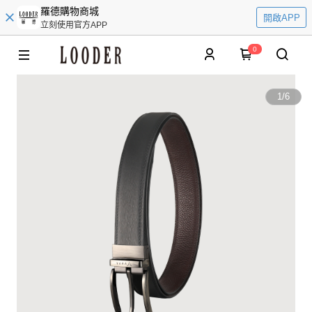
羅德購物商城
開啟APP
立刻使用官方APP
0
1
/
6