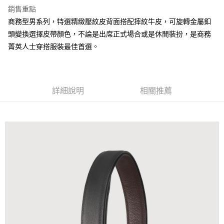
銷售重點
商務型男系列，特選精緻壓紋皮背面搭配摔紋牛皮，可旋轉金屬釦
運送方式
頭變換選擇皮帶顏色，不論是出席正式場合或是休閒裝扮，是商務
全家 (取貨付款)
菁英人士穿搭服裝最佳首選。
每筆NT$60，滿NT$999(含以上)免運費
全家 (純取貨)
每筆NT$60，滿NT$999(含以上)免運費
詳細說明
相關推薦
7-11 (取貨付款)
每筆NT$60，滿NT$999(含以上)免運費
7-11 (純取貨)
每筆NT$60，滿NT$999(含以上)免運費
宅配-純取貨(本島)
每筆NT$85，滿NT$999(含以上)免運費
宅配-純取貨(離島縣市)
每筆NT$220，滿NT$6,999(含以上)免運費