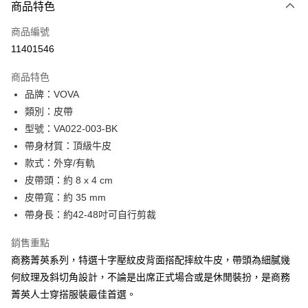
3 期 0 利率 每期
NT$1,093
21家銀行
商品特色
6 期 0 利率 每期
NT$546
21家銀行
合作金庫商業銀行
第一商業銀行
商品編號
華南商業銀行
彰化商業銀行
合作金庫商業銀行
第一商業銀行
11401546
超商取貨付款
上海商業儲蓄銀行
台北富邦商業銀行
華南商業銀行
彰化商業銀行
國泰世華商業銀行
兆豐國際商業銀行
LINE Pay
上海商業儲蓄銀行
台北富邦商業銀行
商品特色
臺灣中小企業銀行
台中商業銀行
國泰世華商業銀行
兆豐國際商業銀行
品牌：VOVA
匯豐（台灣）商業銀行
華泰商業銀行
Apple Pay
臺灣中小企業銀行
台中商業銀行
類別：皮帶
聯邦商業銀行
遠東國際商業銀行
匯豐（台灣）商業銀行
華泰商業銀行
街口支付
元大商業銀行
永豐商業銀行
型號：VA022-003-BK
聯邦商業銀行
遠東國際商業銀行
玉山商業銀行
星展（台灣）商業銀行
帶身材質：頂級牛皮
元大商業銀行
永豐商業銀行
悠遊付
台新國際商業銀行
中國信託商業銀行
玉山商業銀行
星展（台灣）商業銀行
款式：外穿/有軌
台灣樂天信用卡公司
台新國際商業銀行
中國信託商業銀行
全盈+PAY
皮帶頭：約 8 x 4 cm
台灣樂天信用卡公司
皮帶寬：約 35 mm
ATM付款
帶身長：約42-48吋可自行剪裁
貨到付款
銷售重點
商務菁英系列，特選十字壓紋皮背面搭配摔紋牛皮，帶頭為細膩幾
運送方式
何紋理及斜切角設計，不論是出席正式場合或是休閒裝扮，是商務
全家 (取貨付款)
菁英人士穿搭服裝最佳首選。
每筆NT$60，滿NT$999(含以上)免運費