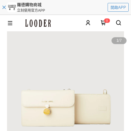
羅德購物商城
開啟APP
立刻使用官方APP
0
1
/
7