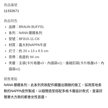
6 期 0 利率 每期
NT$2,316
21家銀行
合作金庫商業銀行
第一商業銀行
商品編號
華南商業銀行
彰化商業銀行
合作金庫商業銀行
第一商業銀行
11332671
超商取貨付款
上海商業儲蓄銀行
台北富邦商業銀行
華南商業銀行
彰化商業銀行
國泰世華商業銀行
兆豐國際商業銀行
LINE Pay
上海商業儲蓄銀行
台北富邦商業銀行
商品特色
臺灣中小企業銀行
台中商業銀行
國泰世華商業銀行
兆豐國際商業銀行
品牌：BRAUN BUFFEL
匯豐（台灣）商業銀行
華泰商業銀行
Apple Pay
臺灣中小企業銀行
台中商業銀行
系列：NANA 娜娜系列
聯邦商業銀行
遠東國際商業銀行
匯豐（台灣）商業銀行
華泰商業銀行
街口支付
元大商業銀行
永豐商業銀行
型號：BF810-11-CK
聯邦商業銀行
遠東國際商業銀行
玉山商業銀行
星展（台灣）商業銀行
材質：義大利NAPPA牛皮
元大商業銀行
永豐商業銀行
悠遊付
台新國際商業銀行
中國信託商業銀行
玉山商業銀行
星展（台灣）商業銀行
尺寸：約 20 x 13 x 8.5 cm
台灣樂天信用卡公司
台新國際商業銀行
中國信託商業銀行
全盈+PAY
背帶：長度約 94 cm
台灣樂天信用卡公司
夾層：主袋(卡片格層x3、內插袋x1)、後磁扣袋(卡片格層x3、內
ATM付款
插袋x1)
貨到付款
銷售重點
NANA 娜娜系列，此系列夾款配件顯露出精緻的做工，採用質地柔
運送方式
軟的NAPPA皮所製成，以極簡造型搭配多格卡層設計款式，是喜好
全家 (取貨付款)
簡單大方款的都會女性首選。
每筆NT$60，滿NT$999(含以上)免運費