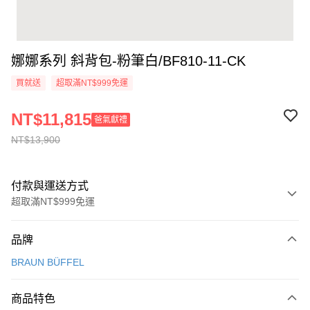
娜娜系列 斜背包-粉筆白/BF810-11-CK
買就送
超取滿NT$999免運
NT$11,815
爸氣獻禮
NT$13,900
付款與運送方式
超取滿NT$999免運
付款方式
品牌
信用卡一次付款
BRAUN BÜFFEL
信用卡分期付款
3 期 0 利率 每期
NT$4,633
21家銀行
商品特色