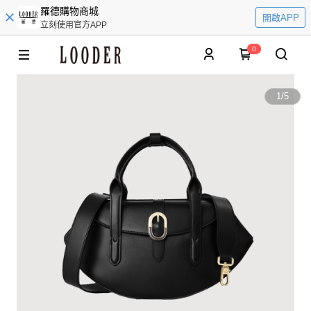
羅德購物商城
開啟APP
立刻使用官方APP
0
1
/
5