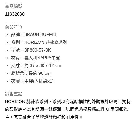
6 期 0 利率 每期
NT$2,916
21家銀行
合作金庫商業銀行
第一商業銀行
商品編號
華南商業銀行
彰化商業銀行
合作金庫商業銀行
第一商業銀行
11332630
LINE Pay
上海商業儲蓄銀行
台北富邦商業銀行
華南商業銀行
彰化商業銀行
國泰世華商業銀行
兆豐國際商業銀行
Apple Pay
上海商業儲蓄銀行
台北富邦商業銀行
商品特色
臺灣中小企業銀行
台中商業銀行
國泰世華商業銀行
兆豐國際商業銀行
品牌：BRAUN BUFFEL
匯豐（台灣）商業銀行
華泰商業銀行
街口支付
臺灣中小企業銀行
台中商業銀行
系列：HORIZON 赫徠森系列
聯邦商業銀行
遠東國際商業銀行
匯豐（台灣）商業銀行
華泰商業銀行
悠遊付
元大商業銀行
永豐商業銀行
型號：BF809-57-BK
聯邦商業銀行
遠東國際商業銀行
玉山商業銀行
星展（台灣）商業銀行
材質：義大利NAPPA牛皮
元大商業銀行
永豐商業銀行
全盈+PAY
台新國際商業銀行
中國信託商業銀行
玉山商業銀行
星展（台灣）商業銀行
尺寸：約 37 x 30 x 12 cm
台灣樂天信用卡公司
台新國際商業銀行
中國信託商業銀行
ATM付款
肩背帶：長約 90 cm
台灣樂天信用卡公司
夾層：主袋(內插袋x1)
貨到付款
銷售重點
運送方式
HORIZON 赫徠森系列，系列以充滿結構性的外觀設計吸睛，獨特
宅配-純取貨(本島)
的弧形底座為其增添一絲優雅，以同色系極具標誌性 U 型吸釦為
每筆NT$85，滿NT$999(含以上)免運費
主，完美融合了品牌設計精神和耐用性。
宅配-純取貨(離島縣市)
每筆NT$220，滿NT$6,999(含以上)免運費