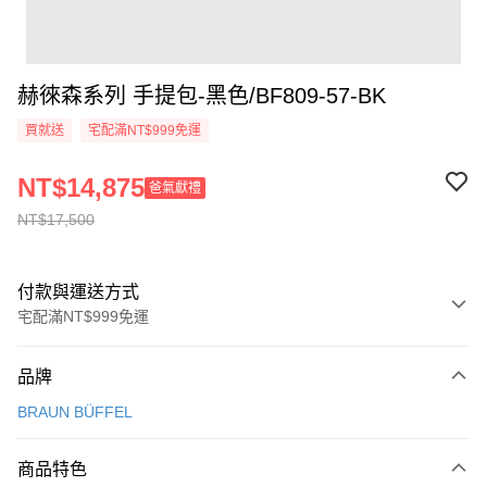
赫徠森系列 手提包-黑色/BF809-57-BK
買就送
宅配滿NT$999免運
NT$14,875
爸氣獻禮
NT$17,500
付款與運送方式
宅配滿NT$999免運
付款方式
品牌
信用卡一次付款
BRAUN BÜFFEL
信用卡分期付款
3 期 0 利率 每期
NT$5,833
21家銀行
商品特色