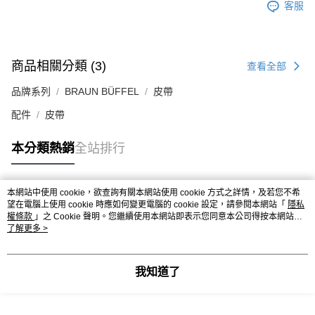
客服
商品相關分類 (3)
查看全部
品牌系列
BRAUN BÜFFEL
皮帶
配件
皮帶
本分類熱銷
全站排行
本網站中使用 cookie，欲查詢有關本網站使用 cookie 方式之詳情，及若您不希
熱門標籤
望在電腦上使用 cookie 時應如何變更電腦的 cookie 設定，請參閱本網站「
隱私
權條款
」之 Cookie 聲明。您繼續使用本網站即表示您同意本公司得按本網站使
用條款之 Cookie 聲明使用 cookie。
了解更多 >
我知道了