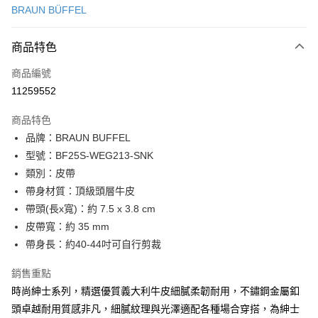
BRAUN BÜFFEL
信用卡分期付款
3 期 0 利率 每期
NT$1,766
21家銀行
商品特色
6 期 0 利率 每期
NT$883
21家銀行
合作金庫商業銀行
第一商業銀行
商品編號
華南商業銀行
彰化商業銀行
合作金庫商業銀行
第一商業銀行
11259552
超商取貨付款
上海商業儲蓄銀行
台北富邦商業銀行
華南商業銀行
彰化商業銀行
國泰世華商業銀行
兆豐國際商業銀行
LINE Pay
上海商業儲蓄銀行
台北富邦商業銀行
商品特色
臺灣中小企業銀行
台中商業銀行
國泰世華商業銀行
兆豐國際商業銀行
品牌：BRAUN BUFFEL
匯豐（台灣）商業銀行
華泰商業銀行
Apple Pay
臺灣中小企業銀行
台中商業銀行
型號：BF25S-WEG213-SNK
聯邦商業銀行
遠東國際商業銀行
匯豐（台灣）商業銀行
華泰商業銀行
街口支付
元大商業銀行
永豐商業銀行
類別：皮帶
聯邦商業銀行
遠東國際商業銀行
玉山商業銀行
星展（台灣）商業銀行
帶身材質：頂級頭層牛皮
元大商業銀行
永豐商業銀行
悠遊付
台新國際商業銀行
中國信託商業銀行
玉山商業銀行
星展（台灣）商業銀行
帶頭(長x寬)：約 7.5 x 3.8 cm
台灣樂天信用卡公司
台新國際商業銀行
中國信託商業銀行
全盈+PAY
皮帶寬：約 35 mm
台灣樂天信用卡公司
帶身長：約40-44吋可自行剪裁
ATM付款
銷售重點
貨到付款
時尚紳士系列，精選優質義大利牛皮細膩柔韌耐用，不鏽鋼金屬釦
頭卓越耐用質感非凡，細膩紋理與光澤適配各種場合穿搭，為紳士
運送方式