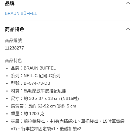
品牌
信用卡一次付款
BRAUN BÜFFEL
信用卡分期付款
3 期 0 利率 每期
NT$5,633
21家銀行
商品特色
6 期 0 利率 每期
NT$2,816
21家銀行
合作金庫商業銀行
第一商業銀行
商品編號
華南商業銀行
彰化商業銀行
合作金庫商業銀行
第一商業銀行
11238277
LINE Pay
上海商業儲蓄銀行
台北富邦商業銀行
華南商業銀行
彰化商業銀行
國泰世華商業銀行
兆豐國際商業銀行
Apple Pay
上海商業儲蓄銀行
台北富邦商業銀行
商品特色
臺灣中小企業銀行
台中商業銀行
國泰世華商業銀行
兆豐國際商業銀行
品牌：BRAUN BUFFEL
匯豐（台灣）商業銀行
華泰商業銀行
街口支付
臺灣中小企業銀行
台中商業銀行
系列：NEIL-C 尼爾-C系列
聯邦商業銀行
遠東國際商業銀行
匯豐（台灣）商業銀行
華泰商業銀行
悠遊付
元大商業銀行
永豐商業銀行
型號：BF574-73-DB
聯邦商業銀行
遠東國際商業銀行
玉山商業銀行
星展（台灣）商業銀行
材質：馬毛壓紋牛皮搭配尼龍
元大商業銀行
永豐商業銀行
全盈+PAY
台新國際商業銀行
中國信託商業銀行
玉山商業銀行
星展（台灣）商業銀行
尺寸：約 30 x 37 x 13 cm (NB15吋)
台灣樂天信用卡公司
台新國際商業銀行
中國信託商業銀行
ATM付款
肩背帶：長約 62-92 cm 寛約 5 cm
台灣樂天信用卡公司
重量：約 1200 克
貨到付款
夾層：前拉鍊袋x1、主袋(內插袋x1、筆插袋x2、15吋筆電袋
x1)、行李拉桿固定袋x1、後磁扣袋x2
運送方式