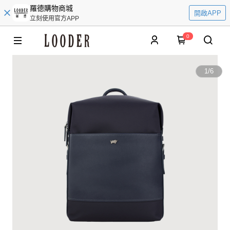
羅德購物商城
開啟APP
立刻使用官方APP
0
1
/
6