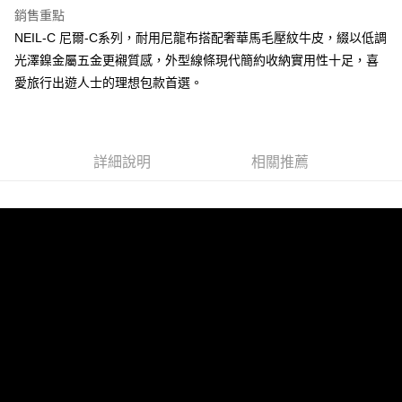
宅配-純取貨(本島)
銷售重點
每筆NT$85，滿NT$999(含以上)免運費
NEIL-C 尼爾-C系列，耐用尼龍布搭配奢華馬毛壓紋牛皮，綴以低調
光澤鎳金屬五金更襯質感，外型線條現代簡約收納實用性十足，喜
宅配-純取貨(離島縣市)
愛旅行出遊人士的理想包款首選。
每筆NT$220，滿NT$6,999(含以上)免運費
貨到付款
查看運費
詳細說明
相關推薦