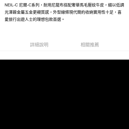
NEIL-C 尼爾-C系列，耐用尼龍布搭配奢華馬毛壓紋牛皮，綴以低調
運送方式
光澤鎳金屬五金更襯質感，外型線條現代簡約收納實用性十足，喜
全家 (取貨付款)
愛旅行出遊人士的理想包款首選。
每筆NT$60，滿NT$999(含以上)免運費
全家 (純取貨)
每筆NT$60，滿NT$999(含以上)免運費
詳細說明
相關推薦
7-11 (取貨付款)
每筆NT$60，滿NT$999(含以上)免運費
7-11 (純取貨)
每筆NT$60，滿NT$999(含以上)免運費
宅配-純取貨(本島)
每筆NT$85，滿NT$999(含以上)免運費
宅配-純取貨(離島縣市)
每筆NT$220，滿NT$6,999(含以上)免運費
貨到付款
查看運費