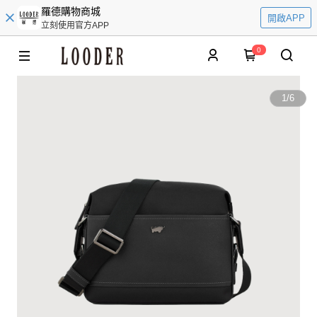
羅德購物商城
開啟APP
立刻使用官方APP
0
1
/
6