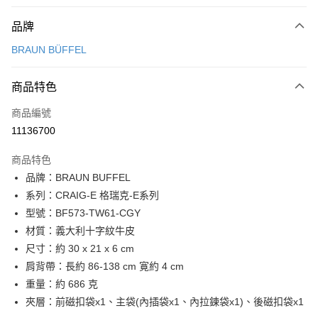
付款方式
品牌
信用卡一次付款
BRAUN BÜFFEL
信用卡分期付款
3 期 0 利率 每期
NT$5,633
21家銀行
商品特色
6 期 0 利率 每期
NT$2,816
21家銀行
合作金庫商業銀行
第一商業銀行
商品編號
華南商業銀行
彰化商業銀行
合作金庫商業銀行
第一商業銀行
11136700
超商取貨付款
上海商業儲蓄銀行
台北富邦商業銀行
華南商業銀行
彰化商業銀行
國泰世華商業銀行
兆豐國際商業銀行
LINE Pay
上海商業儲蓄銀行
台北富邦商業銀行
商品特色
臺灣中小企業銀行
台中商業銀行
國泰世華商業銀行
兆豐國際商業銀行
品牌：BRAUN BUFFEL
匯豐（台灣）商業銀行
華泰商業銀行
Apple Pay
臺灣中小企業銀行
台中商業銀行
系列：CRAIG-E 格瑞克-E系列
聯邦商業銀行
遠東國際商業銀行
匯豐（台灣）商業銀行
華泰商業銀行
街口支付
元大商業銀行
永豐商業銀行
型號：BF573-TW61-CGY
聯邦商業銀行
遠東國際商業銀行
玉山商業銀行
星展（台灣）商業銀行
材質：義大利十字紋牛皮
元大商業銀行
永豐商業銀行
悠遊付
台新國際商業銀行
中國信託商業銀行
玉山商業銀行
星展（台灣）商業銀行
尺寸：約 30 x 21 x 6 cm
台灣樂天信用卡公司
台新國際商業銀行
中國信託商業銀行
全盈+PAY
肩背帶：長約 86-138 cm 寛約 4 cm
台灣樂天信用卡公司
重量：約 686 克
ATM付款
夾層：前磁扣袋x1、主袋(內插袋x1、內拉鍊袋x1)、後磁扣袋x1
貨到付款