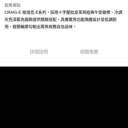
銷售重點
CRAIG-E 格瑞克-E系列，採用十字壓紋皮革與經典牛型徽標，冷調
運送方式
灰色深藍為服飾提供精緻搭配，具備實用功能隔層設計並低調耐
全家 (取貨付款)
用，極簡輪廓勾勒出菁英商務自信品味。
每筆NT$60，滿NT$999(含以上)免運費
全家 (純取貨)
每筆NT$60，滿NT$999(含以上)免運費
詳細說明
相關推薦
7-11 (取貨付款)
每筆NT$60，滿NT$999(含以上)免運費
7-11 (純取貨)
每筆NT$60，滿NT$999(含以上)免運費
宅配-純取貨(本島)
每筆NT$85，滿NT$999(含以上)免運費
宅配-純取貨(離島縣市)
每筆NT$220，滿NT$6,999(含以上)免運費