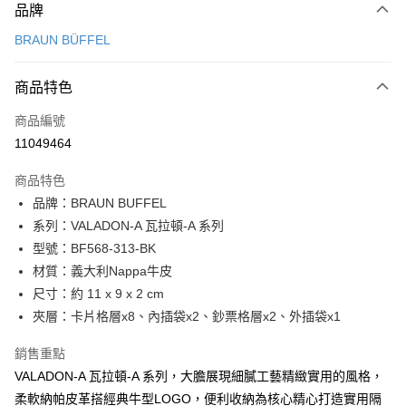
品牌
信用卡一次付款
BRAUN BÜFFEL
信用卡分期付款
3 期 0 利率 每期
NT$1,633
21家銀行
商品特色
6 期 0 利率 每期
NT$816
21家銀行
合作金庫商業銀行
第一商業銀行
商品編號
華南商業銀行
彰化商業銀行
合作金庫商業銀行
第一商業銀行
11049464
超商取貨付款
上海商業儲蓄銀行
台北富邦商業銀行
華南商業銀行
彰化商業銀行
國泰世華商業銀行
兆豐國際商業銀行
LINE Pay
上海商業儲蓄銀行
台北富邦商業銀行
商品特色
臺灣中小企業銀行
台中商業銀行
國泰世華商業銀行
兆豐國際商業銀行
品牌：BRAUN BUFFEL
匯豐（台灣）商業銀行
華泰商業銀行
Apple Pay
臺灣中小企業銀行
台中商業銀行
系列：VALADON-A 瓦拉頓-A 系列
聯邦商業銀行
遠東國際商業銀行
匯豐（台灣）商業銀行
華泰商業銀行
街口支付
元大商業銀行
永豐商業銀行
型號：BF568-313-BK
聯邦商業銀行
遠東國際商業銀行
玉山商業銀行
星展（台灣）商業銀行
材質：義大利Nappa牛皮
元大商業銀行
永豐商業銀行
悠遊付
台新國際商業銀行
中國信託商業銀行
玉山商業銀行
星展（台灣）商業銀行
尺寸：約 11 x 9 x 2 cm
台灣樂天信用卡公司
台新國際商業銀行
中國信託商業銀行
全盈+PAY
夾層：卡片格層x8、內插袋x2、鈔票格層x2、外插袋x1
台灣樂天信用卡公司
ATM付款
銷售重點
VALADON-A 瓦拉頓-A 系列，大膽展現細膩工藝精緻實用的風格，
貨到付款
柔軟納帕皮革搭經典牛型LOGO，便利收納為核心精心打造實用隔