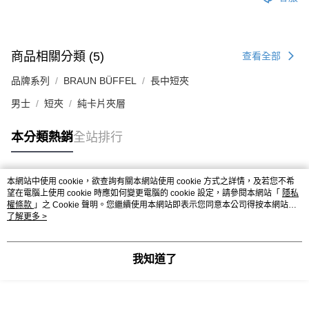
商品相關分類 (5)
查看全部
品牌系列
BRAUN BÜFFEL
長中短夾
男士
短夾
純卡片夾層
本分類熱銷
全站排行
本網站中使用 cookie，欲查詢有關本網站使用 cookie 方式之詳情，及若您不希
熱門標籤
望在電腦上使用 cookie 時應如何變更電腦的 cookie 設定，請參閱本網站「
隱私
權條款
」之 Cookie 聲明。您繼續使用本網站即表示您同意本公司得按本網站使
用條款之 Cookie 聲明使用 cookie。
了解更多 >
我知道了