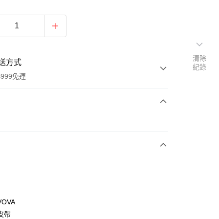
清除
送方式
紀錄
999免運
次付款
期付款
0 利率 每期
NT$1,093
21家銀行
0 利率 每期
NT$546
21家銀行
庫商業銀行
第一商業銀行
業銀行
彰化商業銀行
庫商業銀行
第一商業銀行
付款
業儲蓄銀行
台北富邦商業銀行
業銀行
彰化商業銀行
華商業銀行
兆豐國際商業銀行
OVA
業儲蓄銀行
台北富邦商業銀行
小企業銀行
台中商業銀行
皮帶
華商業銀行
兆豐國際商業銀行