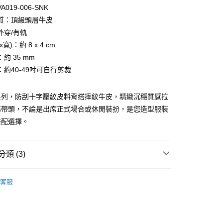
台灣）商業銀行
華泰商業銀行
小企業銀行
台中商業銀行
019-006-SNK
業銀行
遠東國際商業銀行
台灣）商業銀行
華泰商業銀行
質：頂級頭層牛皮
業銀行
永豐商業銀行
業銀行
遠東國際商業銀行
外穿/有軌
業銀行
星展（台灣）商業銀行
業銀行
永豐商業銀行
際商業銀行
中國信託商業銀行
寬)：約 8 x 4 cm
業銀行
星展（台灣）商業銀行
天信用卡公司
約 35 mm
際商業銀行
中國信託商業銀行
天信用卡公司
：約40-49吋可自行剪裁
系列，防刮十字壓紋皮料背搭摔紋牛皮，精緻沉穩質感拉
屬帶頭，不論是出席正式場合或休閒裝扮，是您造型服裝
搭配選擇。
付款)
類 (3)
0，滿NT$999(含以上)免運費
VOVA
皮帶
貨)
客服
帶
0，滿NT$999(含以上)免運費
指定商品｜精選優惠專區
貨付款)