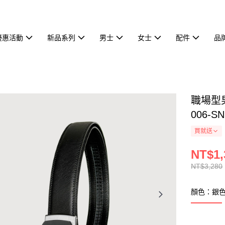
優惠活動
新品系列
男士
女士
配件
品
職場型男
006-S
買就送
NT$1,
NT$3,280
顏色：銀