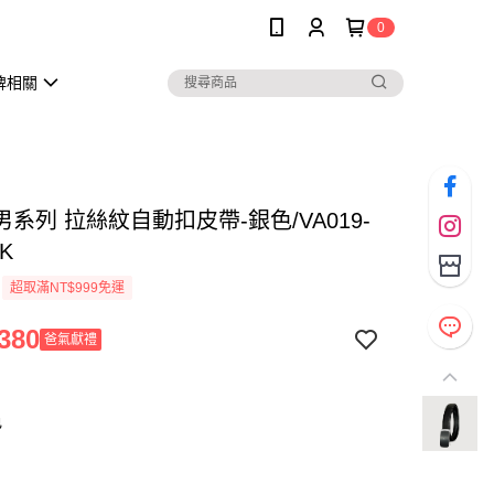
0
牌相關
系列 拉絲紋自動扣皮帶-銀色/VA019-
NK
超取滿NT$999免運
380
爸氣獻禮
色