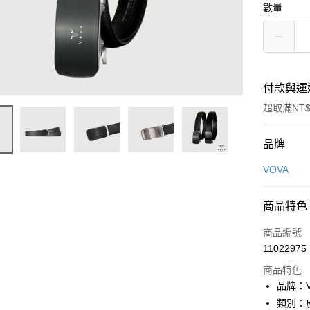
數量
付款與運
超取滿NT$
付款方式
品牌
信用卡一
VOVA
信用卡分
商品特色
3 期 
商品編號
6 期 
合作金
11022975
華南商
合作金
超商取貨
上海商
商品特色
華南商
國泰世
品牌：V
LINE Pay
上海商
臺灣中
類別：
國泰世