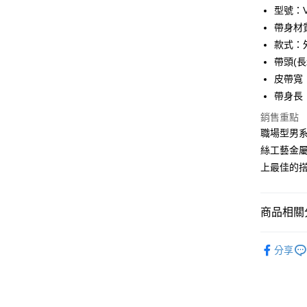
匯豐（
Apple Pay
臺灣中
型號：VA
聯邦商
匯豐（
帶身材
街口支付
元大商
聯邦商
款式：
玉山商
元大商
悠遊付
台新國
帶頭(長x
玉山商
台灣樂
皮帶寬：
台新國
全盈+PAY
台灣樂
帶身長
ATM付款
銷售重點
貨到付款
職場型男
絲工藝金
上最佳的
運送方式
全家 (取貨
商品相關分
每筆NT$6
品牌系列
全家 (純取
分享
配件
皮
每筆NT$6
優惠活動
7-11 (取