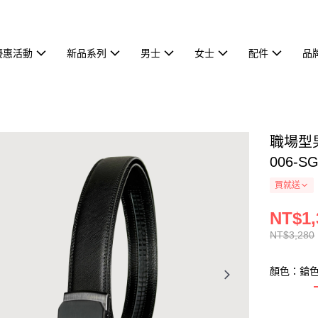
優惠活動
新品系列
男士
女士
配件
品
職場型男
006-S
買就送
NT$1,
NT$3,280
顏色：鎗