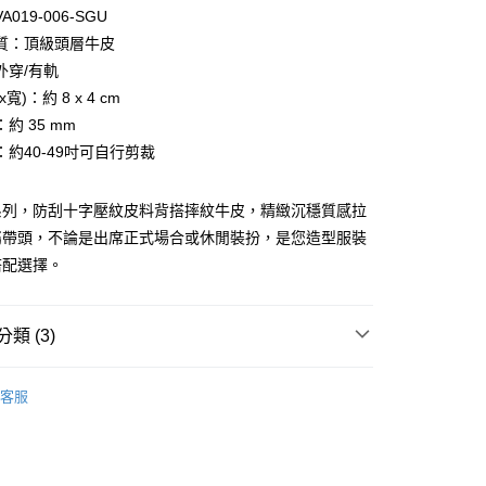
台灣）商業銀行
華泰商業銀行
小企業銀行
台中商業銀行
019-006-SGU
業銀行
遠東國際商業銀行
台灣）商業銀行
華泰商業銀行
質：頂級頭層牛皮
業銀行
永豐商業銀行
業銀行
遠東國際商業銀行
外穿/有軌
業銀行
星展（台灣）商業銀行
業銀行
永豐商業銀行
際商業銀行
中國信託商業銀行
寬)：約 8 x 4 cm
業銀行
星展（台灣）商業銀行
天信用卡公司
約 35 mm
際商業銀行
中國信託商業銀行
天信用卡公司
：約40-49吋可自行剪裁
系列，防刮十字壓紋皮料背搭摔紋牛皮，精緻沉穩質感拉
屬帶頭，不論是出席正式場合或休閒裝扮，是您造型服裝
搭配選擇。
付款)
類 (3)
0，滿NT$999(含以上)免運費
VOVA
皮帶
貨)
客服
帶
0，滿NT$999(含以上)免運費
指定商品｜精選優惠專區
貨付款)