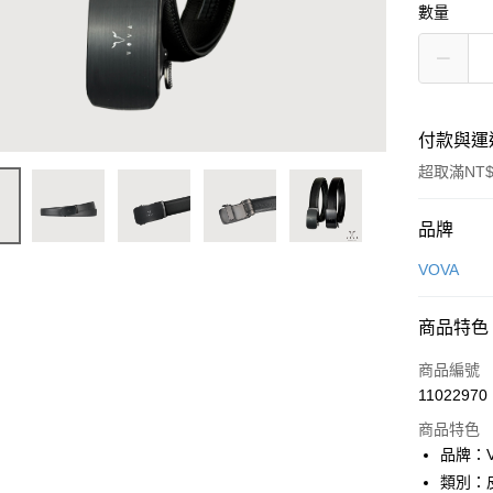
數量
付款與運
超取滿NT$
付款方式
品牌
信用卡一
VOVA
信用卡分
商品特色
3 期 
商品編號
6 期 
合作金
11022970
華南商
合作金
超商取貨
上海商
商品特色
華南商
國泰世
品牌：V
LINE Pay
上海商
臺灣中
類別：
國泰世