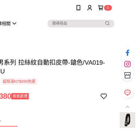
0
牌相關
系列 拉絲紋自動扣皮帶-鎗色/VA019-
GU
超取滿NT$999免運
380
爸氣獻禮
色