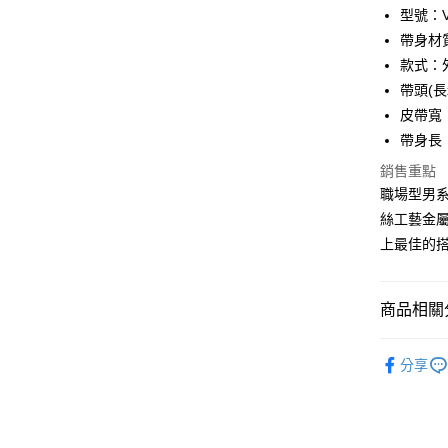
匯豐（
Apple Pay
臺灣中
型號：VA
聯邦商
匯豐（
帶身材
街口支付
元大商
聯邦商
款式：
玉山商
元大商
悠遊付
台新國
帶頭(長x
玉山商
台灣樂
皮帶寬：
台新國
全盈+PAY
台灣樂
帶身長
ATM付款
銷售重點
貨到付款
職場型男
絲工藝金
上最佳的
運送方式
全家 (取貨
商品相關分
每筆NT$6
品牌系列
全家 (純取
分享
配件
皮
每筆NT$6
優惠活動
7-11 (取