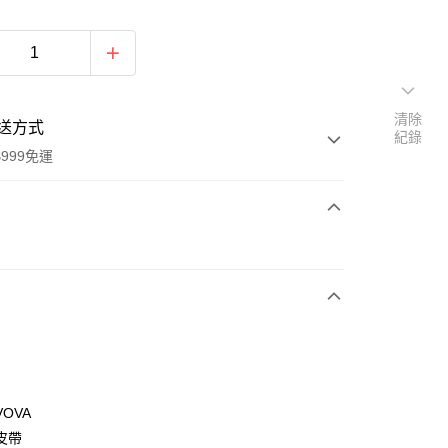
清除
送方式
紀錄
999免運
次付款
期付款
0 利率 每期
NT$1,093
21家銀行
0 利率 每期
NT$546
21家銀行
庫商業銀行
第一商業銀行
業銀行
彰化商業銀行
庫商業銀行
第一商業銀行
付款
業儲蓄銀行
台北富邦商業銀行
業銀行
彰化商業銀行
華商業銀行
兆豐國際商業銀行
OVA
業儲蓄銀行
台北富邦商業銀行
小企業銀行
台中商業銀行
皮帶
華商業銀行
兆豐國際商業銀行