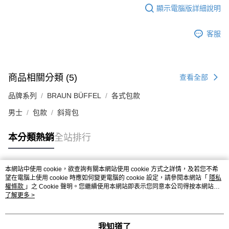
顯示電腦版詳細說明
客服
商品相關分類 (5)
查看全部
品牌系列
BRAUN BÜFFEL
各式包款
男士
包款
斜背包
本分類熱銷
全站排行
本網站中使用 cookie，欲查詢有關本網站使用 cookie 方式之詳情，及若您不希
熱門標籤
望在電腦上使用 cookie 時應如何變更電腦的 cookie 設定，請參閱本網站「
隱私
權條款
」之 Cookie 聲明。您繼續使用本網站即表示您同意本公司得按本網站使
用條款之 Cookie 聲明使用 cookie。
了解更多 >
我知道了