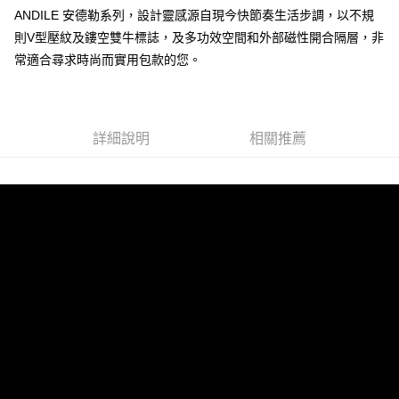
ANDILE 安德勒系列，設計靈感源自現今快節奏生活步調，以不規
運送方式
則V型壓紋及鏤空雙牛標誌，及多功效空間和外部磁性開合隔層，非
全家 (取貨付款)
常適合尋求時尚而實用包款的您。
每筆NT$60，滿NT$999(含以上)免運費
全家 (純取貨)
每筆NT$60，滿NT$999(含以上)免運費
詳細說明
相關推薦
7-11 (取貨付款)
每筆NT$60，滿NT$999(含以上)免運費
7-11 (純取貨)
每筆NT$60，滿NT$999(含以上)免運費
宅配-純取貨(本島)
每筆NT$85，滿NT$999(含以上)免運費
宅配-純取貨(離島縣市)
每筆NT$220，滿NT$6,999(含以上)免運費
貨到付款
查看運費