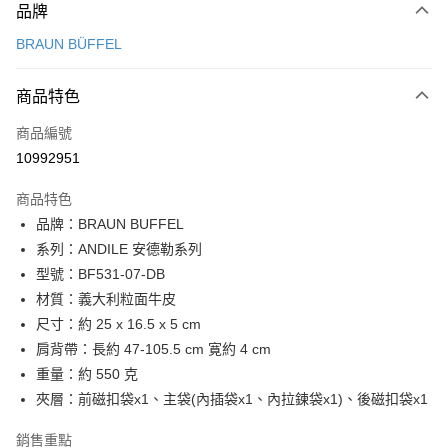
品牌
信用卡一次付款
BRAUN BÜFFEL
信用卡分期付款
3 期 0 利率 每期
NT$3,833
21家銀行
商品特色
6 期 0 利率 每期
NT$1,916
21家銀行
合作金庫商業銀行
第一商業銀行
商品編號
華南商業銀行
彰化商業銀行
合作金庫商業銀行
第一商業銀行
10992951
超商取貨付款
上海商業儲蓄銀行
台北富邦商業銀行
華南商業銀行
彰化商業銀行
國泰世華商業銀行
兆豐國際商業銀行
LINE Pay
上海商業儲蓄銀行
台北富邦商業銀行
商品特色
臺灣中小企業銀行
台中商業銀行
國泰世華商業銀行
兆豐國際商業銀行
品牌：BRAUN BUFFEL
匯豐（台灣）商業銀行
華泰商業銀行
Apple Pay
臺灣中小企業銀行
台中商業銀行
系列：ANDILE 安德勒系列
聯邦商業銀行
遠東國際商業銀行
匯豐（台灣）商業銀行
華泰商業銀行
街口支付
元大商業銀行
永豐商業銀行
型號：BF531-07-DB
聯邦商業銀行
遠東國際商業銀行
玉山商業銀行
星展（台灣）商業銀行
材質：義大利粒面牛皮
元大商業銀行
永豐商業銀行
悠遊付
台新國際商業銀行
中國信託商業銀行
玉山商業銀行
星展（台灣）商業銀行
尺寸：約 25 x 16.5 x 5 cm
台灣樂天信用卡公司
台新國際商業銀行
中國信託商業銀行
全盈+PAY
肩背帶：長約 47-105.5 cm 寛約 4 cm
台灣樂天信用卡公司
重量：約 550 克
ATM付款
夾層：前磁扣袋x1、主袋(內插袋x1、內拉鍊袋x1)、後磁扣袋x1
貨到付款
銷售重點