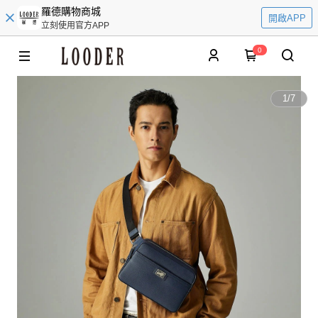
羅德購物商城
開啟APP
立刻使用官方APP
0
1
/
7