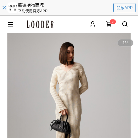
羅德購物商城
開啟APP
立刻使用官方APP
0
1
/
7