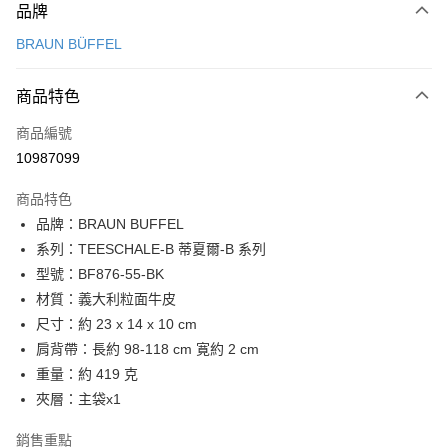
品牌
信用卡一次付款
BRAUN BÜFFEL
信用卡分期付款
3 期 0 利率 每期
NT$4,633
21家銀行
商品特色
6 期 0 利率 每期
NT$2,316
21家銀行
合作金庫商業銀行
第一商業銀行
商品編號
華南商業銀行
彰化商業銀行
合作金庫商業銀行
第一商業銀行
10987099
LINE Pay
上海商業儲蓄銀行
台北富邦商業銀行
華南商業銀行
彰化商業銀行
國泰世華商業銀行
兆豐國際商業銀行
Apple Pay
上海商業儲蓄銀行
台北富邦商業銀行
商品特色
臺灣中小企業銀行
台中商業銀行
國泰世華商業銀行
兆豐國際商業銀行
品牌：BRAUN BUFFEL
匯豐（台灣）商業銀行
華泰商業銀行
街口支付
臺灣中小企業銀行
台中商業銀行
系列：TEESCHALE-B 蒂夏爾-B 系列
聯邦商業銀行
遠東國際商業銀行
匯豐（台灣）商業銀行
華泰商業銀行
悠遊付
元大商業銀行
永豐商業銀行
型號：BF876-55-BK
聯邦商業銀行
遠東國際商業銀行
玉山商業銀行
星展（台灣）商業銀行
材質：義大利粒面牛皮
元大商業銀行
永豐商業銀行
全盈+PAY
台新國際商業銀行
中國信託商業銀行
玉山商業銀行
星展（台灣）商業銀行
尺寸：約 23 x 14 x 10 cm
台灣樂天信用卡公司
台新國際商業銀行
中國信託商業銀行
ATM付款
肩背帶：長約 98-118 cm 寛約 2 cm
台灣樂天信用卡公司
重量：約 419 克
貨到付款
夾層：主袋x1
運送方式
銷售重點