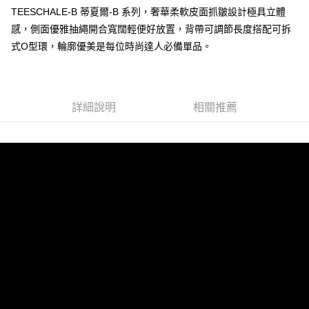
宅配-純取貨(本島)
TEESCHALE-B 蒂夏爾-B 系列，奢華柔軟皮面抓皺設計極具立體
每筆NT$85，滿NT$999(含以上)免運費
感，側面優雅抽繩開合寬闊輕便好放置，背帶可調節長度搭配可拆
式O型環，輪廓優美是每位時尚達人必備單品。
宅配-純取貨(離島縣市)
每筆NT$220，滿NT$6,999(含以上)免運費
貨到付款
查看運費
詳細說明
相關推薦