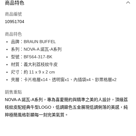
3 期 0 利率 每期
NT$1,900
21家銀行
商品特色
6 期 0 利率 每期
NT$950
21家銀行
合作金庫商業銀行
第一商業銀行
商品編號
華南商業銀行
彰化商業銀行
合作金庫商業銀行
第一商業銀行
10951704
超商取貨付款
上海商業儲蓄銀行
台北富邦商業銀行
華南商業銀行
彰化商業銀行
國泰世華商業銀行
兆豐國際商業銀行
LINE Pay
上海商業儲蓄銀行
台北富邦商業銀行
商品特色
臺灣中小企業銀行
台中商業銀行
國泰世華商業銀行
兆豐國際商業銀行
品牌：BRAUN BUFFEL
匯豐（台灣）商業銀行
華泰商業銀行
Apple Pay
臺灣中小企業銀行
台中商業銀行
系列：NOVA-A 諾瓦-A系列
聯邦商業銀行
遠東國際商業銀行
匯豐（台灣）商業銀行
華泰商業銀行
街口支付
元大商業銀行
永豐商業銀行
型號：BF564-317-BK
聯邦商業銀行
遠東國際商業銀行
玉山商業銀行
星展（台灣）商業銀行
材質：義大利荔枝紋牛皮
元大商業銀行
永豐商業銀行
悠遊付
台新國際商業銀行
中國信託商業銀行
玉山商業銀行
星展（台灣）商業銀行
尺寸：約 11 x 9 x 2 cm
台灣樂天信用卡公司
台新國際商業銀行
中國信託商業銀行
全盈+PAY
夾層：卡片格層x14、透明窗x1、內插袋x4、鈔票格層x2
台灣樂天信用卡公司
ATM付款
銷售重點
NOVA-A 諾瓦-A系列，專為喜愛簡約與精準之美的人設計，頂級荔
貨到付款
枝紋皮配經典牛型LOGO，低調鎳色五金展現低調俐落的美感，純
粹極簡風格彰顯每一刻完美氣質。
運送方式
全家 (取貨付款)
每筆NT$60，滿NT$999(含以上)免運費