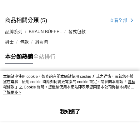
商品相關分類 (5)
查看全部
品牌系列
BRAUN BÜFFEL
各式包款
男士
包款
斜背包
本分類熱銷
全站排行
本網站中使用 cookie，欲查詢有關本網站使用 cookie 方式之詳情，及若您不希
熱門標籤
望在電腦上使用 cookie 時應如何變更電腦的 cookie 設定，請參閱本網站「
隱私
權條款
」之 Cookie 聲明。您繼續使用本網站即表示您同意本公司得按本網站使
用條款之 Cookie 聲明使用 cookie。
了解更多 >
我知道了