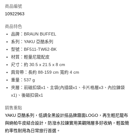
6 期 0 利率 每期
NT$1,650
21家銀行
合作金庫商業銀行
第一商業銀行
商品編號
華南商業銀行
彰化商業銀行
合作金庫商業銀行
第一商業銀行
10922963
LINE Pay
上海商業儲蓄銀行
台北富邦商業銀行
華南商業銀行
彰化商業銀行
國泰世華商業銀行
兆豐國際商業銀行
Apple Pay
上海商業儲蓄銀行
台北富邦商業銀行
商品特色
臺灣中小企業銀行
台中商業銀行
國泰世華商業銀行
兆豐國際商業銀行
品牌：BRAUN BUFFEL
匯豐（台灣）商業銀行
華泰商業銀行
街口支付
臺灣中小企業銀行
台中商業銀行
系列：YAKU 亞酷系列
聯邦商業銀行
遠東國際商業銀行
匯豐（台灣）商業銀行
華泰商業銀行
悠遊付
元大商業銀行
永豐商業銀行
型號：BF511-TW62-BK
聯邦商業銀行
遠東國際商業銀行
玉山商業銀行
星展（台灣）商業銀行
材質：輕量尼龍配皮
元大商業銀行
永豐商業銀行
全盈+PAY
台新國際商業銀行
中國信託商業銀行
玉山商業銀行
星展（台灣）商業銀行
尺寸：約 30.5 x 21.5 x 8 cm
台灣樂天信用卡公司
台新國際商業銀行
中國信託商業銀行
ATM付款
肩背帶：長約 88-159 cm 寬約 4 cm
台灣樂天信用卡公司
重量：537 g
貨到付款
夾層：前磁扣袋x1、主袋(內插袋x1、卡片格層x3、內拉鍊袋
x1)、後磁扣袋x1
運送方式
宅配-純取貨(本島)
銷售重點
每筆NT$85，滿NT$999(含以上)免運費
YAKU 亞酷系列，低調全黑設計搭品牌霧面LOGO，再生輕尼龍布
與納帕牛皮結合設計，防潑水拉鍊實用美觀隔層多好收納，輕盈簡
宅配-純取貨(離島縣市)
約率性耐用為日常旅行首選。
每筆NT$220，滿NT$6,999(含以上)免運費