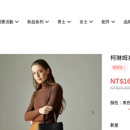
優惠活動
新品系列
男士
女士
配件
品
柯琳姆系
買就送
NT$16
NT$19,30
顏色：黑
數量