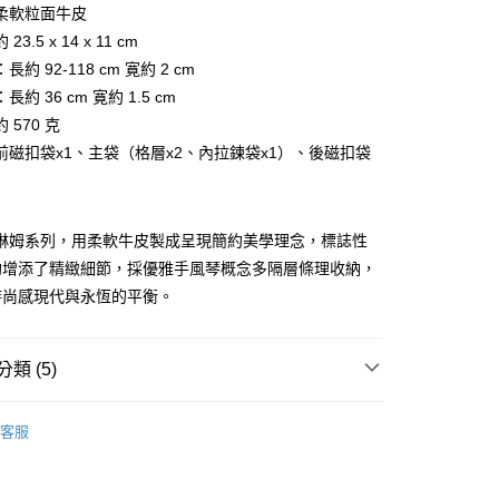
台灣）商業銀行
華泰商業銀行
柔軟粒面牛皮
業銀行
永豐商業銀行
業銀行
遠東國際商業銀行
3.5 x 14 x 11 cm
業銀行
星展（台灣）商業銀行
業銀行
永豐商業銀行
際商業銀行
中國信託商業銀行
約 92-118 cm 寛約 2 cm
業銀行
星展（台灣）商業銀行
天信用卡公司
約 36 cm 寛約 1.5 cm
際商業銀行
中國信託商業銀行
天信用卡公司
 570 克
前磁扣袋x1、主袋（格層x2、內拉鍊袋x1）、後磁扣袋
 柯琳姆系列，用柔軟牛皮製成呈現簡約美學理念，標誌性
鉤增添了精緻細節，採優雅手風琴概念多隔層條理收納，
付款)
時尚感現代與永恆的平衡。
0，滿NT$999(含以上)免運費
貨)
類 (5)
0，滿NT$999(含以上)免運費
BRAUN BÜFFEL
各式包款
客服
貨付款)
款
斜背包
0，滿NT$999(含以上)免運費
包款