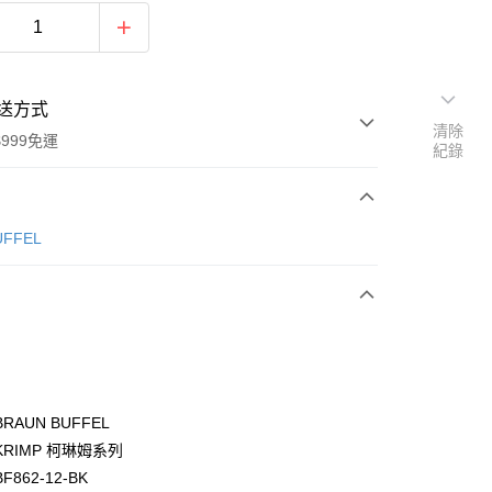
送方式
清除
999免運
紀錄
次付款
ÜFFEL
期付款
0 利率 每期
NT$6,433
21家銀行
0 利率 每期
NT$3,216
21家銀行
庫商業銀行
第一商業銀行
業銀行
彰化商業銀行
庫商業銀行
第一商業銀行
付款
業儲蓄銀行
台北富邦商業銀行
業銀行
彰化商業銀行
華商業銀行
兆豐國際商業銀行
RAUN BUFFEL
業儲蓄銀行
台北富邦商業銀行
小企業銀行
台中商業銀行
RIMP 柯琳姆系列
華商業銀行
兆豐國際商業銀行
台灣）商業銀行
華泰商業銀行
小企業銀行
台中商業銀行
862-12-BK
業銀行
遠東國際商業銀行