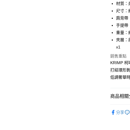
匯豐（
材質：
街口支付
元大商
聯邦商
尺寸：約 2
玉山商
元大商
悠遊付
台新國
肩背帶：長
玉山商
台灣樂
手提帶：長
台新國
全盈+PAY
台灣樂
重量：約
ATM付款
夾層：
x1
貨到付款
銷售重點
KRIMP
運送方式
打結環形
全家 (取貨
低調奢華
每筆NT$6
全家 (純取
商品相關分
每筆NT$6
品牌系列
分享
7-11 (取
女士
包
每筆NT$6
新品上市