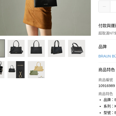
付款與運
超取滿NT$
付款方式
品牌
信用卡一
BRAUN B
信用卡分
商品特色
3 期 
商品編號
6 期 
合作金
10916989
華南商
合作金
超商取貨
上海商
商品特色
華南商
國泰世
品牌：B
LINE Pay
上海商
臺灣中
系列：K
國泰世
匯豐（
Apple Pay
臺灣中
型號：BF
聯邦商