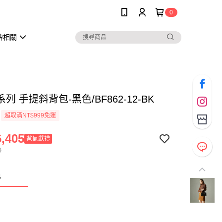
0
牌相關
列 手提斜背包-黑色/BF862-12-BK
超取滿NT$999免運
,405
爸氣獻禮
0
色