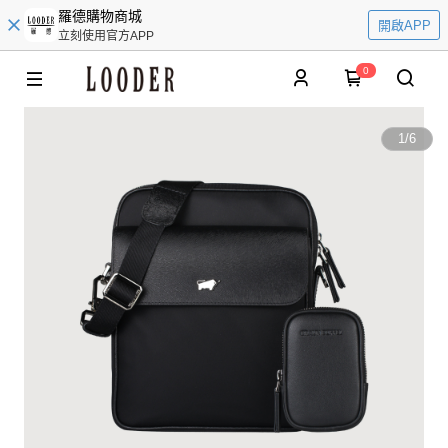
羅德購物商城
開啟APP
立刻使用官方APP
0
1
/
6