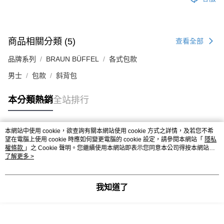
商品相關分類 (5)
查看全部
品牌系列
BRAUN BÜFFEL
各式包款
男士
包款
斜背包
本分類熱銷
全站排行
本網站中使用 cookie，欲查詢有關本網站使用 cookie 方式之詳情，及若您不希
熱門標籤
望在電腦上使用 cookie 時應如何變更電腦的 cookie 設定，請參閱本網站「
隱私
權條款
」之 Cookie 聲明。您繼續使用本網站即表示您同意本公司得按本網站使
用條款之 Cookie 聲明使用 cookie。
了解更多 >
我知道了