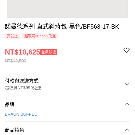
諾曼德系列 直式斜背包-黑色/BF563-17-BK
買就送
超取滿NT$999免運
NT$10,625
爸氣獻禮
NT$12,500
付款與運送方式
超取滿NT$999免運
付款方式
品牌
信用卡一次付款
BRAUN BÜFFEL
信用卡分期付款
3 期 0 利率 每期
NT$4,166
21家銀行
商品特色