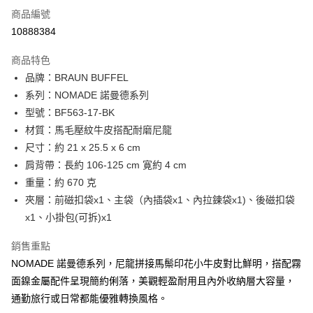
6 期 0 利率 每期
NT$2,083
21家銀行
合作金庫商業銀行
第一商業銀行
商品編號
華南商業銀行
彰化商業銀行
合作金庫商業銀行
第一商業銀行
10888384
超商取貨付款
上海商業儲蓄銀行
台北富邦商業銀行
華南商業銀行
彰化商業銀行
國泰世華商業銀行
兆豐國際商業銀行
LINE Pay
上海商業儲蓄銀行
台北富邦商業銀行
商品特色
臺灣中小企業銀行
台中商業銀行
國泰世華商業銀行
兆豐國際商業銀行
品牌：BRAUN BUFFEL
匯豐（台灣）商業銀行
華泰商業銀行
Apple Pay
臺灣中小企業銀行
台中商業銀行
系列：NOMADE 諾曼德系列
聯邦商業銀行
遠東國際商業銀行
匯豐（台灣）商業銀行
華泰商業銀行
街口支付
元大商業銀行
永豐商業銀行
型號：BF563-17-BK
聯邦商業銀行
遠東國際商業銀行
玉山商業銀行
星展（台灣）商業銀行
材質：馬毛壓紋牛皮搭配耐磨尼龍
元大商業銀行
永豐商業銀行
悠遊付
台新國際商業銀行
中國信託商業銀行
玉山商業銀行
星展（台灣）商業銀行
尺寸：約 21 x 25.5 x 6 cm
台灣樂天信用卡公司
台新國際商業銀行
中國信託商業銀行
全盈+PAY
肩背帶：長約 106-125 cm 寛約 4 cm
台灣樂天信用卡公司
重量：約 670 克
ATM付款
夾層：前磁扣袋x1、主袋（內插袋x1、內拉鍊袋x1)、後磁扣袋
貨到付款
x1、小掛包(可拆)x1
銷售重點
運送方式
NOMADE 諾曼德系列，尼龍拼接馬鬃印花小牛皮對比鮮明，搭配霧
全家 (取貨付款)
面鎳金屬配件呈現簡約俐落，美觀輕盈耐用且內外收納層大容量，
每筆NT$60，滿NT$999(含以上)免運費
通勤旅行或日常都能優雅轉換風格。