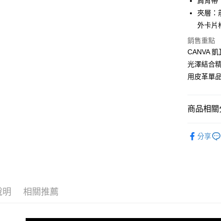
肩背帶：長
玉山商
台灣樂
夾層：前
台新國
全盈+PAY
台灣樂
外卡片
ATM付款
銷售重點
貨到付款
CANVA
光澤結合
用皮革單
運送方式
全家 (取貨
商品相關分
每筆NT$6
品牌系列
全家 (純取
分享
女士
包
每筆NT$6
新品上市
7-11 (取
優惠活動
每筆NT$6
說明
相關推薦
優惠活動
7-11 (純
每筆NT$6
女士
配