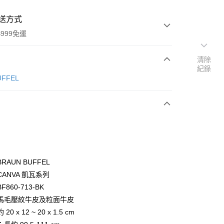
送方式
999免運
清除
紀錄
次付款
ÜFFEL
期付款
0 利率 每期
NT$3,966
21家銀行
0 利率 每期
NT$1,983
21家銀行
庫商業銀行
第一商業銀行
業銀行
彰化商業銀行
庫商業銀行
第一商業銀行
付款
業儲蓄銀行
台北富邦商業銀行
業銀行
彰化商業銀行
華商業銀行
兆豐國際商業銀行
RAUN BUFFEL
業儲蓄銀行
台北富邦商業銀行
小企業銀行
台中商業銀行
ANVA 凱瓦系列
華商業銀行
兆豐國際商業銀行
台灣）商業銀行
華泰商業銀行
小企業銀行
台中商業銀行
860-713-BK
業銀行
遠東國際商業銀行
台灣）商業銀行
華泰商業銀行
馬毛壓紋牛皮及粒面牛皮
業銀行
永豐商業銀行
業銀行
遠東國際商業銀行
0 x 12 ~ 20 x 1.5 cm
業銀行
星展（台灣）商業銀行
業銀行
永豐商業銀行
際商業銀行
中國信託商業銀行