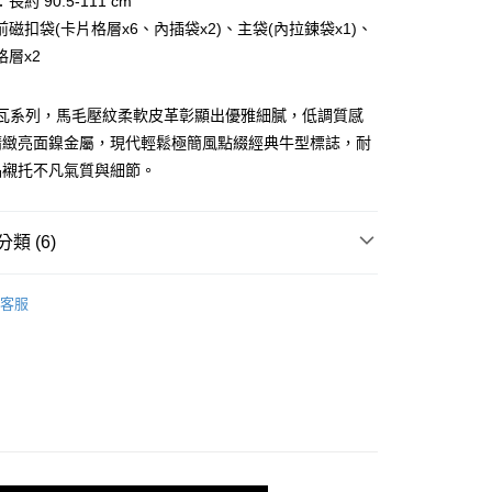
約 90.5-111 cm
業銀行
星展（台灣）商業銀行
天信用卡公司
磁扣袋(卡片格層x6、內插袋x2)、主袋(內拉鍊袋x1)、
際商業銀行
中國信託商業銀行
天信用卡公司
格層x2
 凱瓦系列，馬毛壓紋柔軟皮革彰顯出優雅細膩，低調質感
精緻亮面鎳金屬，現代輕鬆極簡風點綴經典牛型標誌，耐
品襯托不凡氣質與細節。
付款)
類 (6)
0，滿NT$999(含以上)免運費
BRAUN BÜFFEL
各式包款
貨)
客服
款
手提包、手拿包
0，滿NT$999(含以上)免運費
包款
貨付款)
選禮推薦▶︎女款
0，滿NT$999(含以上)免運費
新品上市｜早鳥優惠價9折
取貨)
0，滿NT$999(含以上)免運費
件