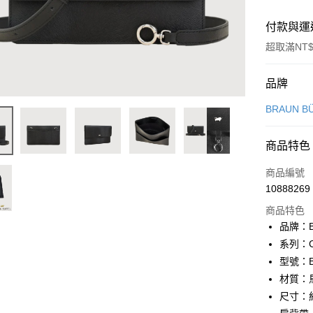
付款與運
超取滿NT$
付款方式
品牌
信用卡一
BRAUN B
信用卡分
商品特色
3 期 
商品編號
6 期 
合作金
10888269
華南商
合作金
超商取貨
上海商
商品特色
華南商
國泰世
品牌：B
LINE Pay
上海商
臺灣中
系列：C
國泰世
匯豐（
Apple Pay
臺灣中
型號：BF
聯邦商
匯豐（
材質：
街口支付
元大商
聯邦商
尺寸：約 2
玉山商
元大商
悠遊付
台新國