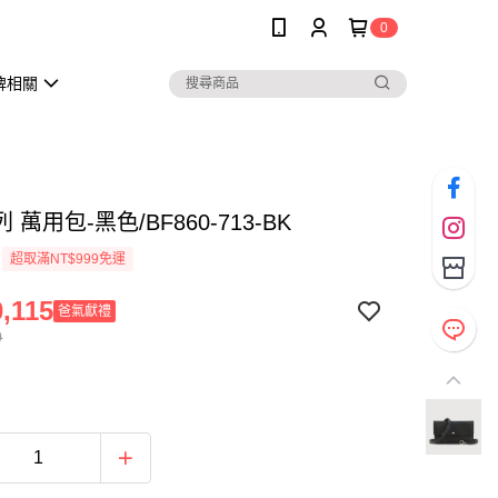
0
牌相關
 萬用包-黑色/BF860-713-BK
超取滿NT$999免運
,115
爸氣獻禮
0