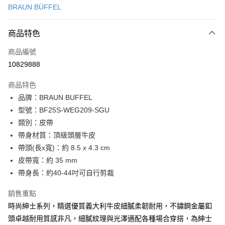
BRAUN BÜFFEL
信用卡分期付款
3 期 0 利率 每期
NT$1,633
21家銀行
商品特色
6 期 0 利率 每期
NT$816
21家銀行
合作金庫商業銀行
第一商業銀行
商品編號
華南商業銀行
彰化商業銀行
合作金庫商業銀行
第一商業銀行
10829888
超商取貨付款
上海商業儲蓄銀行
台北富邦商業銀行
華南商業銀行
彰化商業銀行
國泰世華商業銀行
兆豐國際商業銀行
LINE Pay
上海商業儲蓄銀行
台北富邦商業銀行
商品特色
臺灣中小企業銀行
台中商業銀行
國泰世華商業銀行
兆豐國際商業銀行
品牌：BRAUN BUFFEL
匯豐（台灣）商業銀行
華泰商業銀行
Apple Pay
臺灣中小企業銀行
台中商業銀行
型號：BF25S-WEG209-SGU
聯邦商業銀行
遠東國際商業銀行
匯豐（台灣）商業銀行
華泰商業銀行
街口支付
元大商業銀行
永豐商業銀行
類別：皮帶
聯邦商業銀行
遠東國際商業銀行
玉山商業銀行
星展（台灣）商業銀行
帶身材質：頂級頭層牛皮
元大商業銀行
永豐商業銀行
悠遊付
台新國際商業銀行
中國信託商業銀行
玉山商業銀行
星展（台灣）商業銀行
帶頭(長x寬)：約 8.5 x 4.3 cm
台灣樂天信用卡公司
台新國際商業銀行
中國信託商業銀行
全盈+PAY
皮帶寬：約 35 mm
台灣樂天信用卡公司
帶身長：約40-44吋可自行剪裁
ATM付款
銷售重點
貨到付款
時尚紳士系列，精選優質義大利牛皮細膩柔韌耐用，不鏽鋼金屬釦
頭卓越耐用質感非凡，細膩紋理與光澤適配各種場合穿搭，為紳士
運送方式