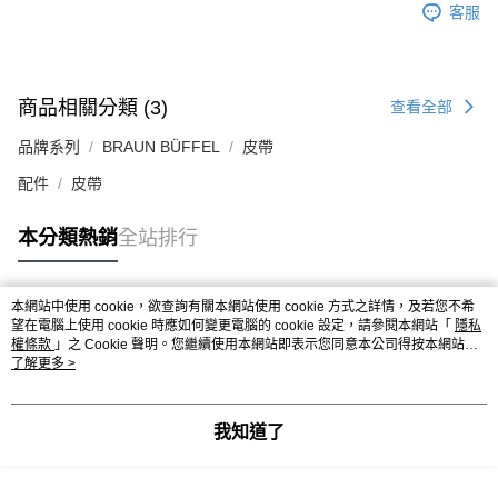
客服
商品相關分類 (3)
查看全部
品牌系列
BRAUN BÜFFEL
皮帶
配件
皮帶
本分類熱銷
全站排行
本網站中使用 cookie，欲查詢有關本網站使用 cookie 方式之詳情，及若您不希
熱門標籤
望在電腦上使用 cookie 時應如何變更電腦的 cookie 設定，請參閱本網站「
隱私
權條款
」之 Cookie 聲明。您繼續使用本網站即表示您同意本公司得按本網站使
用條款之 Cookie 聲明使用 cookie。
了解更多 >
我知道了