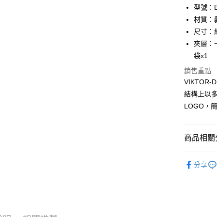
匯豐（
Apple Pay
臺灣中
型號：BF
聯邦商
匯豐（
材質：
街口支付
元大商
聯邦商
尺寸：約 1
玉山商
元大商
悠遊付
台新國
夾層：
玉山商
台灣樂
袋x1
台新國
全盈+PAY
台灣樂
銷售重點
ATM付款
VIKTO
貨到付款
結構上以
LOGO，
運送方式
商品相關分
全家 (取貨
每筆NT$6
品牌系列
分享
新品上市
全家 (純取
每筆NT$6
優惠活動
7-11 (取
優惠活動