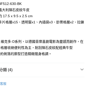
台灣）商業銀行
華泰商業銀行
小企業銀行
台中商業銀行
512-630-BK
業銀行
遠東國際商業銀行
台灣）商業銀行
華泰商業銀行
義大利隕石皮紋牛皮
業銀行
永豐商業銀行
業銀行
遠東國際商業銀行
7.5 x 9.5 x 2.5 cm
業銀行
星展（台灣）商業銀行
業銀行
永豐商業銀行
際商業銀行
中國信託商業銀行
卡片格層x15、透明窗x1、內插袋x3、鈔票格層x2、拉鍊
業銀行
星展（台灣）商業銀行
天信用卡公司
際商業銀行
中國信託商業銀行
天信用卡公司
R-D 維克多-D系列，以德國音樂喜劇電影為靈感而創作，在
多格層收納便利性為主，耐刮隕石皮紋配經典牛型
簡約俐落的廓型打造精緻隨身格調。
類 (4)
付款)
0，滿NT$999(含以上)免運費
BRAUN BÜFFEL
長中短夾
客服
中/長夾
貨)
0，滿NT$999(含以上)免運費
選禮推薦▶︎男款
貨付款)
新品上市｜早鳥優惠價9折