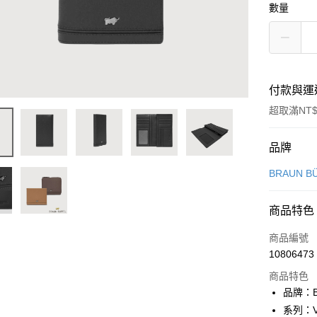
數量
付款與運
超取滿NT$
付款方式
品牌
信用卡一
BRAUN B
信用卡分
商品特色
3 期 
商品編號
6 期 
合作金
10806473
華南商
合作金
超商取貨
上海商
商品特色
華南商
國泰世
品牌：B
LINE Pay
上海商
臺灣中
系列：V
國泰世