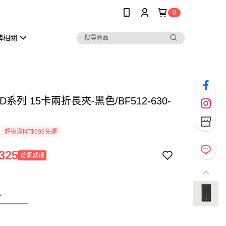
0
牌相關
D系列 15卡兩折長夾-黑色/BF512-630-
超取滿NT$999免運
325
爸氣獻禮
色