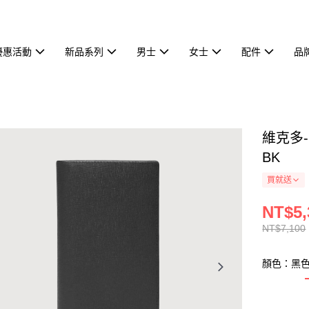
優惠活動
新品系列
男士
女士
配件
品
維克多-
BK
買就送
NT$5,
NT$7,100
顏色：黑