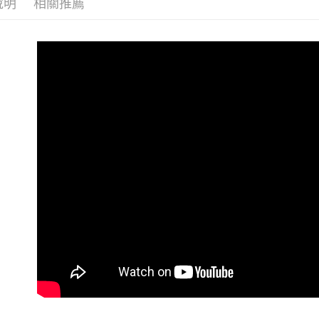
每筆NT$6
說明
相關推薦
7-11 (純
每筆NT$6
宅配-純取
每筆NT$8
宅配-純取
每筆NT$2
貨到付款