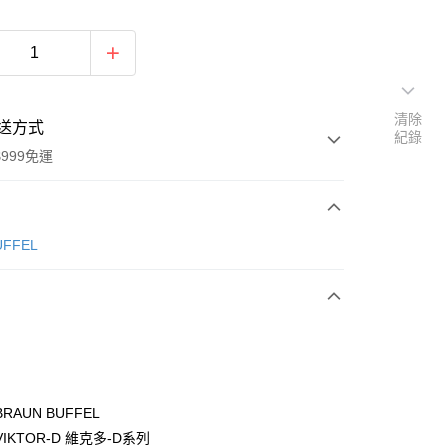
清除
送方式
紀錄
999免運
次付款
ÜFFEL
期付款
0 利率 每期
NT$2,366
21家銀行
0 利率 每期
NT$1,183
21家銀行
庫商業銀行
第一商業銀行
業銀行
彰化商業銀行
庫商業銀行
第一商業銀行
付款
業儲蓄銀行
台北富邦商業銀行
業銀行
彰化商業銀行
華商業銀行
兆豐國際商業銀行
RAUN BUFFEL
業儲蓄銀行
台北富邦商業銀行
小企業銀行
台中商業銀行
IKTOR-D 維克多-D系列
華商業銀行
兆豐國際商業銀行