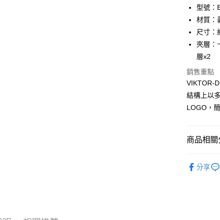
匯豐（
Apple Pay
臺灣中
型號：BF
聯邦商
匯豐（
材質：
街口支付
元大商
聯邦商
尺寸：約 1
玉山商
元大商
悠遊付
台新國
夾層：
玉山商
台灣樂
層x2
台新國
全盈+PAY
台灣樂
銷售重點
ATM付款
VIKTO
貨到付款
結構上以
LOGO，
運送方式
商品相關分
全家 (取貨
每筆NT$6
品牌系列
分享
新品上市
全家 (純取
每筆NT$6
優惠活動
7-11 (取
優惠活動