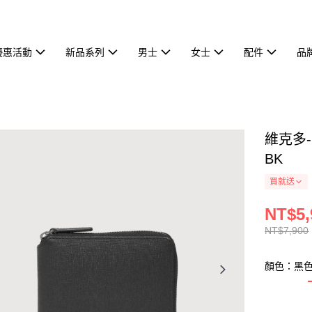
優惠活動
新品系列
男士
女士
配件
品
維克多-
BK
買就送
NT$5,
NT$7,900
顏色：黑