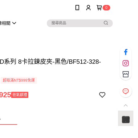
0
牌相關
D系列 8卡拉鍊皮夾-黑色/BF512-328-
超取滿NT$999免運
925
爸氣獻禮
色