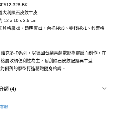
台灣）商業銀行
華泰商業銀行
小企業銀行
台中商業銀行
512-328-BK
業銀行
遠東國際商業銀行
台灣）商業銀行
華泰商業銀行
義大利隕石皮紋牛皮
業銀行
永豐商業銀行
業銀行
遠東國際商業銀行
2 x 10 x 2.5 cm
業銀行
星展（台灣）商業銀行
業銀行
永豐商業銀行
際商業銀行
中國信託商業銀行
卡片格層x8、透明窗x1、內插袋x3、零錢袋x1、鈔票格
業銀行
星展（台灣）商業銀行
天信用卡公司
際商業銀行
中國信託商業銀行
天信用卡公司
R-D 維克多-D系列，以德國音樂喜劇電影為靈感而創作，在
多格層收納便利性為主，耐刮隕石皮紋配經典牛型
簡約俐落的廓型打造精緻隨身格調。
類 (4)
付款)
0，滿NT$999(含以上)免運費
BRAUN BÜFFEL
長中短夾
客服
短夾
貨)
0，滿NT$999(含以上)免運費
選禮推薦▶︎男款
貨付款)
新品上市｜早鳥優惠價9折