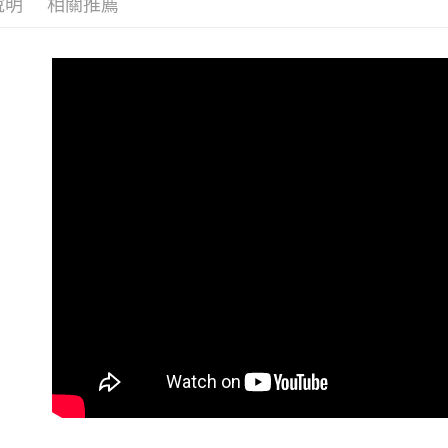
每筆NT$6
說明
相關推薦
7-11 (純
每筆NT$6
宅配-純取
每筆NT$8
宅配-純取
每筆NT$2
貨到付款