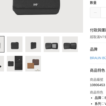
數量
付款與運
超取滿NT$
付款方式
品牌
信用卡一
BRAUN B
信用卡分
商品特色
3 期 
商品編號
6 期 
合作金
10806453
華南商
合作金
超商取貨
上海商
商品特色
華南商
國泰世
品牌：B
LINE Pay
上海商
臺灣中
系列：V
國泰世