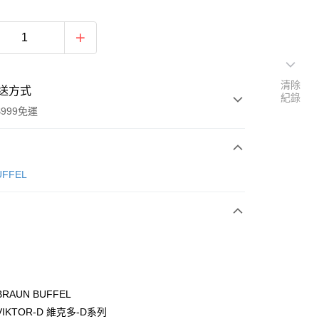
清除
送方式
紀錄
999免運
次付款
ÜFFEL
期付款
0 利率 每期
NT$2,633
21家銀行
0 利率 每期
NT$1,316
21家銀行
庫商業銀行
第一商業銀行
業銀行
彰化商業銀行
庫商業銀行
第一商業銀行
付款
業儲蓄銀行
台北富邦商業銀行
業銀行
彰化商業銀行
華商業銀行
兆豐國際商業銀行
RAUN BUFFEL
業儲蓄銀行
台北富邦商業銀行
小企業銀行
台中商業銀行
IKTOR-D 維克多-D系列
華商業銀行
兆豐國際商業銀行