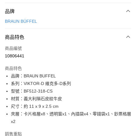
付款方式
品牌
信用卡一次付款
BRAUN BÜFFEL
信用卡分期付款
3 期 0 利率 每期
NT$2,100
21家銀行
商品特色
6 期 0 利率 每期
NT$1,050
21家銀行
合作金庫商業銀行
第一商業銀行
商品編號
華南商業銀行
彰化商業銀行
合作金庫商業銀行
第一商業銀行
10806441
超商取貨付款
上海商業儲蓄銀行
台北富邦商業銀行
華南商業銀行
彰化商業銀行
國泰世華商業銀行
兆豐國際商業銀行
LINE Pay
上海商業儲蓄銀行
台北富邦商業銀行
商品特色
臺灣中小企業銀行
台中商業銀行
國泰世華商業銀行
兆豐國際商業銀行
品牌：BRAUN BUFFEL
匯豐（台灣）商業銀行
華泰商業銀行
Apple Pay
臺灣中小企業銀行
台中商業銀行
系列：VIKTOR-D 維克多-D系列
聯邦商業銀行
遠東國際商業銀行
匯豐（台灣）商業銀行
華泰商業銀行
街口支付
元大商業銀行
永豐商業銀行
型號：BF512-318-CS
聯邦商業銀行
遠東國際商業銀行
玉山商業銀行
星展（台灣）商業銀行
材質：義大利隕石皮紋牛皮
元大商業銀行
永豐商業銀行
悠遊付
台新國際商業銀行
中國信託商業銀行
玉山商業銀行
星展（台灣）商業銀行
尺寸：約 11 x 9 x 2.5 cm
台灣樂天信用卡公司
台新國際商業銀行
中國信託商業銀行
全盈+PAY
夾層：卡片格層x8、透明窗x1、內插袋x4、零錢袋x1、鈔票格層
台灣樂天信用卡公司
x2
ATM付款
銷售重點
貨到付款