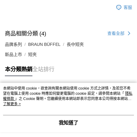
客服
商品相關分類 (4)
查看全部
品牌系列
BRAUN BÜFFEL
長中短夾
新品上市
短夾
本分類熱銷
全站排行
本網站中使用 cookie，欲查詢有關本網站使用 cookie 方式之詳情，及若您不希
熱門標籤
望在電腦上使用 cookie 時應如何變更電腦的 cookie 設定，請參閱本網站「
隱私
權條款
」之 Cookie 聲明。您繼續使用本網站即表示您同意本公司得按本網站使
用條款之 Cookie 聲明使用 cookie。
了解更多 >
我知道了