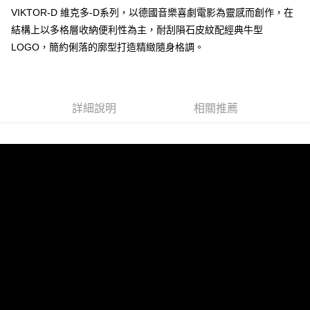
VIKTOR-D 維克多-D系列，以德國音樂喜劇電影為靈感而創作，在
結構上以多格層收納便利性為主，耐刮隕石皮紋配經典牛型
運送方式
LOGO，簡約俐落的廓型打造精緻隨身格調。
全家 (取貨付款)
每筆NT$60，滿NT$999(含以上)免運費
全家 (純取貨)
詳細說明
相關推薦
每筆NT$60，滿NT$999(含以上)免運費
7-11 (取貨付款)
每筆NT$60，滿NT$999(含以上)免運費
7-11 (純取貨)
每筆NT$60，滿NT$999(含以上)免運費
宅配-純取貨(本島)
每筆NT$85，滿NT$999(含以上)免運費
宅配-純取貨(離島縣市)
每筆NT$220，滿NT$6,999(含以上)免運費