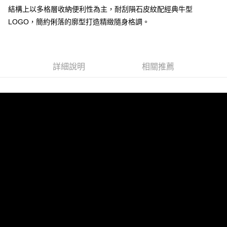
結構上以多格層收納便利性為主，耐刮隕石皮紋配經典牛型
LOGO，簡約俐落的廓型打造精緻隨身格調。
運送方式
全家 (取貨付款)
每筆NT$60，滿NT$999(含以上)免運費
詳細說明
相關推薦
全家 (純取貨)
每筆NT$60，滿NT$999(含以上)免運費
7-11 (取貨付款)
每筆NT$60，滿NT$999(含以上)免運費
7-11 (純取貨)
每筆NT$60，滿NT$999(含以上)免運費
宅配-純取貨(本島)
每筆NT$85，滿NT$999(含以上)免運費
宅配-純取貨(離島縣市)
每筆NT$220，滿NT$6,999(含以上)免運費