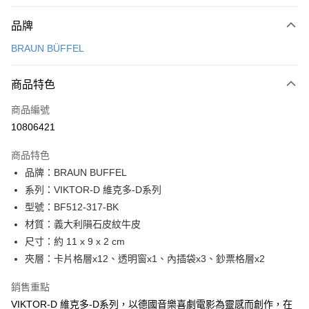
付款方式
品牌
信用卡一次付款
BRAUN BÜFFEL
信用卡分期付款
3 期 0 利率 每期
NT$2,033
21家銀行
商品特色
6 期 0 利率 每期
NT$1,016
21家銀行
合作金庫商業銀行
第一商業銀行
商品編號
華南商業銀行
彰化商業銀行
合作金庫商業銀行
第一商業銀行
10806421
超商取貨付款
上海商業儲蓄銀行
台北富邦商業銀行
華南商業銀行
彰化商業銀行
國泰世華商業銀行
兆豐國際商業銀行
LINE Pay
上海商業儲蓄銀行
台北富邦商業銀行
商品特色
臺灣中小企業銀行
台中商業銀行
國泰世華商業銀行
兆豐國際商業銀行
品牌：BRAUN BUFFEL
匯豐（台灣）商業銀行
華泰商業銀行
Apple Pay
臺灣中小企業銀行
台中商業銀行
系列：VIKTOR-D 維克多-D系列
聯邦商業銀行
遠東國際商業銀行
匯豐（台灣）商業銀行
華泰商業銀行
街口支付
元大商業銀行
永豐商業銀行
型號：BF512-317-BK
聯邦商業銀行
遠東國際商業銀行
玉山商業銀行
星展（台灣）商業銀行
材質：義大利隕石皮紋牛皮
元大商業銀行
永豐商業銀行
悠遊付
台新國際商業銀行
中國信託商業銀行
玉山商業銀行
星展（台灣）商業銀行
尺寸：約 11 x 9 x 2 cm
台灣樂天信用卡公司
台新國際商業銀行
中國信託商業銀行
全盈+PAY
夾層：卡片格層x12、透明窗x1、內插袋x3、鈔票格層x2
台灣樂天信用卡公司
ATM付款
銷售重點
VIKTOR-D 維克多-D系列，以德國音樂喜劇電影為靈感而創作，在
貨到付款