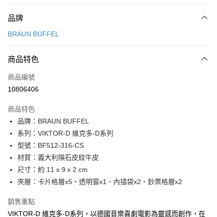
付款方式
品牌
信用卡一次付款
BRAUN BÜFFEL
信用卡分期付款
3 期 0 利率 每期
NT$1,700
21家銀行
商品特色
6 期 0 利率 每期
NT$850
21家銀行
合作金庫商業銀行
第一商業銀行
商品編號
華南商業銀行
彰化商業銀行
合作金庫商業銀行
第一商業銀行
10806406
超商取貨付款
上海商業儲蓄銀行
台北富邦商業銀行
華南商業銀行
彰化商業銀行
國泰世華商業銀行
兆豐國際商業銀行
LINE Pay
上海商業儲蓄銀行
台北富邦商業銀行
商品特色
臺灣中小企業銀行
台中商業銀行
國泰世華商業銀行
兆豐國際商業銀行
品牌：BRAUN BUFFEL
匯豐（台灣）商業銀行
華泰商業銀行
Apple Pay
臺灣中小企業銀行
台中商業銀行
系列：VIKTOR-D 維克多-D系列
聯邦商業銀行
遠東國際商業銀行
匯豐（台灣）商業銀行
華泰商業銀行
街口支付
元大商業銀行
永豐商業銀行
型號：BF512-316-CS
聯邦商業銀行
遠東國際商業銀行
玉山商業銀行
星展（台灣）商業銀行
材質：義大利隕石皮紋牛皮
元大商業銀行
永豐商業銀行
悠遊付
台新國際商業銀行
中國信託商業銀行
玉山商業銀行
星展（台灣）商業銀行
尺寸：約 11 x 9 x 2 cm
台灣樂天信用卡公司
台新國際商業銀行
中國信託商業銀行
全盈+PAY
夾層：卡片格層x5、透明窗x1、內插袋x2、鈔票格層x2
台灣樂天信用卡公司
ATM付款
銷售重點
VIKTOR-D 維克多-D系列，以德國音樂喜劇電影為靈感而創作，在
貨到付款