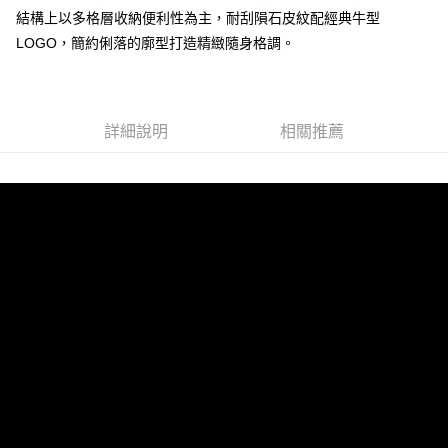
結構上以多格層收納便利性為主，耐刮隕石皮紋配經典牛型
LOGO，簡約俐落的廓型打造精緻隨身格調。
運送方式
全家 (取貨付款)
每筆NT$60，滿NT$999(含以上)免運費
詳細說明
相關推薦
全家 (純取貨)
每筆NT$60，滿NT$999(含以上)免運費
7-11 (取貨付款)
每筆NT$60，滿NT$999(含以上)免運費
7-11 (純取貨)
每筆NT$60，滿NT$999(含以上)免運費
宅配-純取貨(本島)
每筆NT$85，滿NT$999(含以上)免運費
宅配-純取貨(離島縣市)
每筆NT$220，滿NT$6,999(含以上)免運費