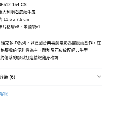
台灣）商業銀行
華泰商業銀行
小企業銀行
台中商業銀行
512-154-CS
業銀行
遠東國際商業銀行
台灣）商業銀行
華泰商業銀行
義大利隕石皮紋牛皮
業銀行
永豐商業銀行
業銀行
遠東國際商業銀行
11.5 x 7.5 cm
業銀行
星展（台灣）商業銀行
業銀行
永豐商業銀行
際商業銀行
中國信託商業銀行
卡片格層x8、零錢袋x1
業銀行
星展（台灣）商業銀行
天信用卡公司
際商業銀行
中國信託商業銀行
天信用卡公司
R-D 維克多-D系列，以德國音樂喜劇電影為靈感而創作，在
多格層收納便利性為主，耐刮隕石皮紋配經典牛型
簡約俐落的廓型打造精緻隨身格調。
類 (6)
付款)
BRAUN BÜFFEL
名片夾、證件夾、護照夾
客服
0，滿NT$999(含以上)免運費
BRAUN BÜFFEL
零錢包、鑰匙包、配件
貨)
短夾
0，滿NT$999(含以上)免運費
選禮推薦▶︎男款
貨付款)
新品上市｜早鳥優惠價9折