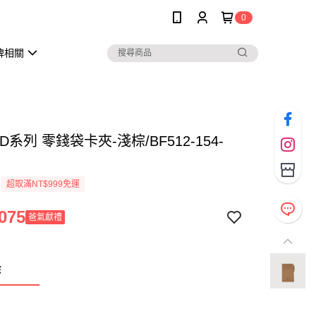
0
牌相關
D系列 零錢袋卡夾-淺棕/BF512-154-
超取滿NT$999免運
075
爸氣獻禮
棕