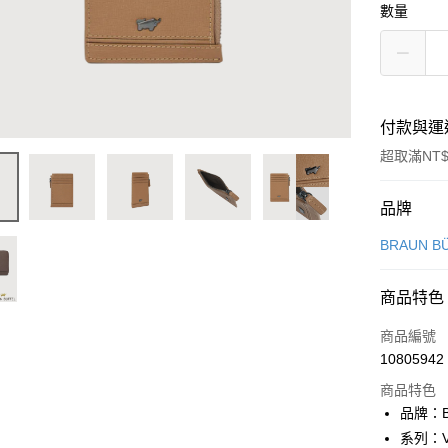
數量
付款與運
超取滿NT$
付款方式
品牌
信用卡一
BRAUN B
信用卡分
商品特色
3 期 
商品編號
6 期 
合作金
10805942
華南商
合作金
超商取貨
上海商
商品特色
華南商
國泰世
品牌：B
LINE Pay
上海商
臺灣中
系列：V
國泰世