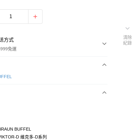
清除
送方式
紀錄
999免運
次付款
ÜFFEL
期付款
0 利率 每期
NT$1,366
21家銀行
0 利率 每期
NT$683
21家銀行
庫商業銀行
第一商業銀行
業銀行
彰化商業銀行
庫商業銀行
第一商業銀行
付款
業儲蓄銀行
台北富邦商業銀行
業銀行
彰化商業銀行
華商業銀行
兆豐國際商業銀行
RAUN BUFFEL
業儲蓄銀行
台北富邦商業銀行
小企業銀行
台中商業銀行
IKTOR-D 維克多-D系列
華商業銀行
兆豐國際商業銀行