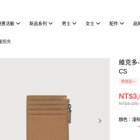
優惠活動
新品系列
男士
女士
配件
品
護照夾
維克多-
CS
買就送
NT$3,
NT$4,100
顏色：淺