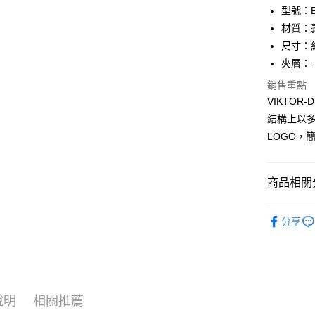
匯豐（
Apple Pay
臺灣中
型號：BF
聯邦商
匯豐（
材質：
街口支付
元大商
聯邦商
尺寸：約 
玉山商
元大商
悠遊付
台新國
夾層：
玉山商
台灣樂
台新國
全盈+PAY
銷售重點
台灣樂
VIKTO
ATM付款
結構上以
貨到付款
LOGO，
運送方式
商品相關分
全家 (取貨
品牌系列
分享
每筆NT$6
品牌系列
全家 (純取
新品上市
每筆NT$6
優惠活動
7-11 (取
說明
相關推薦
優惠活動