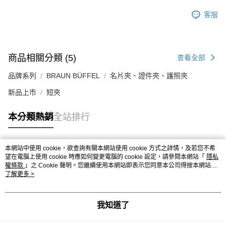
客服
商品相關分類 (5)
查看全部
品牌系列
BRAUN BÜFFEL
名片夾、證件夾、護照夾
新品上市
短夾
本分類熱銷
全站排行
本網站中使用 cookie，欲查詢有關本網站使用 cookie 方式之詳情，及若您不希
熱門標籤
望在電腦上使用 cookie 時應如何變更電腦的 cookie 設定，請參閱本網站「
隱私
權條款
」之 Cookie 聲明。您繼續使用本網站即表示您同意本公司得按本網站使
用條款之 Cookie 聲明使用 cookie。
了解更多 >
我知道了