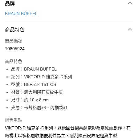
品牌
信用卡一次付款
BRAUN BÜFFEL
信用卡分期付款
3 期 0 利率 每期
NT$1,166
21家銀行
商品特色
6 期 0 利率 每期
NT$583
21家銀行
合作金庫商業銀行
第一商業銀行
商品編號
華南商業銀行
彰化商業銀行
合作金庫商業銀行
第一商業銀行
10805924
超商取貨付款
上海商業儲蓄銀行
台北富邦商業銀行
華南商業銀行
彰化商業銀行
國泰世華商業銀行
兆豐國際商業銀行
LINE Pay
上海商業儲蓄銀行
台北富邦商業銀行
商品特色
臺灣中小企業銀行
台中商業銀行
國泰世華商業銀行
兆豐國際商業銀行
品牌：BRAUN BUFFEL
匯豐（台灣）商業銀行
華泰商業銀行
Apple Pay
臺灣中小企業銀行
台中商業銀行
系列：VIKTOR-D 維克多-D系列
聯邦商業銀行
遠東國際商業銀行
匯豐（台灣）商業銀行
華泰商業銀行
街口支付
元大商業銀行
永豐商業銀行
型號：BBF512-151-CS
聯邦商業銀行
遠東國際商業銀行
玉山商業銀行
星展（台灣）商業銀行
材質：義大利隕石皮紋牛皮
元大商業銀行
永豐商業銀行
悠遊付
台新國際商業銀行
中國信託商業銀行
玉山商業銀行
星展（台灣）商業銀行
尺寸：約 10 x 8 cm
台灣樂天信用卡公司
台新國際商業銀行
中國信託商業銀行
全盈+PAY
夾層：卡片格層x6、內插袋x1
台灣樂天信用卡公司
ATM付款
銷售重點
VIKTOR-D 維克多-D系列，以德國音樂喜劇電影為靈感而創作，在
貨到付款
結構上以多格層收納便利性為主，耐刮隕石皮紋配經典牛型