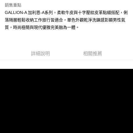
銷售重點
運送方式
GALLION-A 加利恩-A系列，柔軟牛皮與十字壓紋皮革點綴搭配，俐
全家 (取貨付款)
落隔層輕鬆收納工作旅行皆適合，單色外觀乾淨洗鍊感彰顯男性氣
每筆NT$60，滿NT$999(含以上)免運費
質，時尚極簡與現代優雅完美融為一體。
全家 (純取貨)
每筆NT$60，滿NT$999(含以上)免運費
7-11 (取貨付款)
詳細說明
相關推薦
每筆NT$60，滿NT$999(含以上)免運費
7-11 (純取貨)
每筆NT$60，滿NT$999(含以上)免運費
宅配-純取貨(本島)
每筆NT$85，滿NT$999(含以上)免運費
宅配-純取貨(離島縣市)
每筆NT$220，滿NT$6,999(含以上)免運費
貨到付款
查看運費