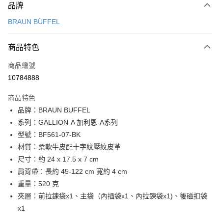
品牌
信用卡一次付款
BRAUN BÜFFEL
信用卡分期付款
3 期 0 利率 每期
NT$4,233
21家銀行
商品特色
6 期 0 利率 每期
NT$2,116
21家銀行
合作金庫商業銀行
第一商業銀行
商品編號
華南商業銀行
彰化商業銀行
合作金庫商業銀行
第一商業銀行
10784888
超商取貨付款
上海商業儲蓄銀行
台北富邦商業銀行
華南商業銀行
彰化商業銀行
國泰世華商業銀行
兆豐國際商業銀行
LINE Pay
上海商業儲蓄銀行
台北富邦商業銀行
商品特色
臺灣中小企業銀行
台中商業銀行
國泰世華商業銀行
兆豐國際商業銀行
品牌：BRAUN BUFFEL
匯豐（台灣）商業銀行
華泰商業銀行
Apple Pay
臺灣中小企業銀行
台中商業銀行
系列：GALLION-A 加利恩-A系列
聯邦商業銀行
遠東國際商業銀行
匯豐（台灣）商業銀行
華泰商業銀行
街口支付
元大商業銀行
永豐商業銀行
型號：BF561-07-BK
聯邦商業銀行
遠東國際商業銀行
玉山商業銀行
星展（台灣）商業銀行
材質：柔軟牛皮配十字紋壓紋皮革
元大商業銀行
永豐商業銀行
悠遊付
台新國際商業銀行
中國信託商業銀行
玉山商業銀行
星展（台灣）商業銀行
尺寸：約 24 x 17.5 x 7 cm
台灣樂天信用卡公司
台新國際商業銀行
中國信託商業銀行
全盈+PAY
肩背帶：長約 45-122 cm 寛約 4 cm
台灣樂天信用卡公司
重量：520 克
ATM付款
夾層：前拉鍊袋x1、主袋（內插袋x1、內拉鍊袋x1)、後磁扣袋
貨到付款
x1