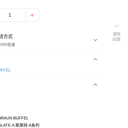
清除
送方式
紀錄
999免運
次付款
ÜFFEL
期付款
0 利率 每期
NT$4,833
21家銀行
0 利率 每期
NT$2,416
21家銀行
庫商業銀行
第一商業銀行
業銀行
彰化商業銀行
庫商業銀行
第一商業銀行
付款
業儲蓄銀行
台北富邦商業銀行
業銀行
彰化商業銀行
華商業銀行
兆豐國際商業銀行
RAUN BUFFEL
業儲蓄銀行
台北富邦商業銀行
小企業銀行
台中商業銀行
LATE-A 斯萊特-A系列
華商業銀行
兆豐國際商業銀行