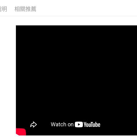
每筆NT$6
說明
相關推薦
優惠活動
7-11 (純
每筆NT$6
宅配-純取
每筆NT$8
宅配-純取
每筆NT$2
貨到付款