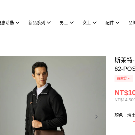
優惠活動
新品系列
男士
女士
配件
品
斯萊特-
62-PO
買就送
NT$10
NT$14,50
顏色：培