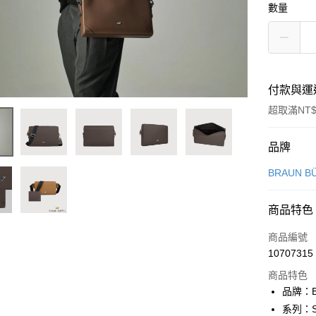
數量
付款與運
超取滿NT$
付款方式
品牌
信用卡一
BRAUN B
信用卡分
商品特色
3 期 
商品編號
6 期 
合作金
10707315
華南商
合作金
超商取貨
上海商
商品特色
華南商
國泰世
品牌：B
LINE Pay
上海商
臺灣中
系列：S
國泰世