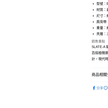
匯豐（
Apple Pay
臺灣中
型號：BF
聯邦商
匯豐（
材質：
街口支付
元大商
聯邦商
尺寸：約 3
玉山商
元大商
悠遊付
台新國
肩背帶：長
玉山商
台灣樂
重量：約
台新國
全盈+PAY
台灣樂
夾層：
ATM付款
銷售重點
貨到付款
SLATE
百搭極簡
計，現代
運送方式
全家 (取貨
商品相關分
每筆NT$6
品牌系列
全家 (純取
分享
男士
包
每筆NT$6
優惠活動
7-11 (取
新品上市