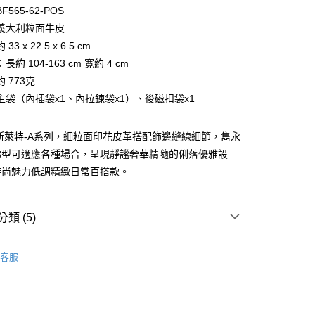
台灣）商業銀行
華泰商業銀行
小企業銀行
台中商業銀行
565-62-POS
業銀行
遠東國際商業銀行
台灣）商業銀行
華泰商業銀行
義大利粒面牛皮
業銀行
永豐商業銀行
業銀行
遠東國際商業銀行
3 x 22.5 x 6.5 cm
業銀行
星展（台灣）商業銀行
業銀行
永豐商業銀行
際商業銀行
中國信託商業銀行
約 104-163 cm 寛約 4 cm
業銀行
星展（台灣）商業銀行
天信用卡公司
 773克
際商業銀行
中國信託商業銀行
天信用卡公司
主袋（內插袋x1、內拉鍊袋x1）、後磁扣袋x1
-A 斯萊特-A系列，細粒面印花皮革搭配飾邊縫線細節，雋永
廓型可適應各種場合，呈現靜謐奢華精隨的俐落優雅設
時尚魅力低調精緻日常百搭款。
付款)
類 (5)
0，滿NT$999(含以上)免運費
BRAUN BÜFFEL
各式包款
貨)
客服
款
斜背包
0，滿NT$999(含以上)免運費
爸氣獻禮｜全面5折起
貨付款)
包款