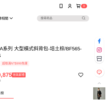
0
牌相關
A系列 大型橫式斜背包-培土棕/BF565-
S
超取滿NT$999免運
,875
爸氣獻禮
0
土棕