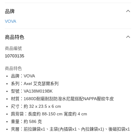
付款方式
品牌
信用卡一次付款
VOVA
信用卡分期付款
3 期 0 利率 每期
NT$1,500
21家銀行
商品特色
6 期 0 利率 每期
NT$750
21家銀行
合作金庫商業銀行
第一商業銀行
商品編號
華南商業銀行
彰化商業銀行
合作金庫商業銀行
第一商業銀行
10703135
超商取貨付款
上海商業儲蓄銀行
台北富邦商業銀行
華南商業銀行
彰化商業銀行
國泰世華商業銀行
兆豐國際商業銀行
LINE Pay
上海商業儲蓄銀行
台北富邦商業銀行
商品特色
臺灣中小企業銀行
台中商業銀行
國泰世華商業銀行
兆豐國際商業銀行
品牌：VOVA
匯豐（台灣）商業銀行
華泰商業銀行
Apple Pay
臺灣中小企業銀行
台中商業銀行
系列：Axel 艾克瑟爾系列
聯邦商業銀行
遠東國際商業銀行
匯豐（台灣）商業銀行
華泰商業銀行
街口支付
元大商業銀行
永豐商業銀行
型號：VA138M019BK
聯邦商業銀行
遠東國際商業銀行
玉山商業銀行
星展（台灣）商業銀行
材質：1680D耐磨耐刮防潑水尼龍搭配NAPPA壓紋牛皮
元大商業銀行
永豐商業銀行
悠遊付
台新國際商業銀行
中國信託商業銀行
玉山商業銀行
星展（台灣）商業銀行
尺寸：約 32 x 23.5 x 6 cm
台灣樂天信用卡公司
台新國際商業銀行
中國信託商業銀行
全盈+PAY
肩背袋：長度約 88-150 cm 寛度約 4 cm
台灣樂天信用卡公司
重量：約 586 克
ATM付款
夾層：前拉鍊袋x1、主袋(內插袋x1、內拉鍊袋x1)、後磁扣袋x1
貨到付款