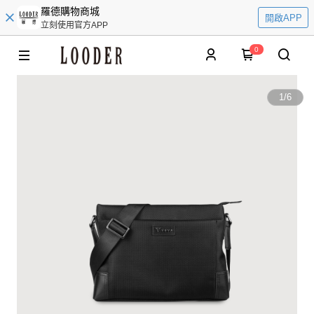
羅德購物商城
開啟APP
立刻使用官方APP
0
1
/
6