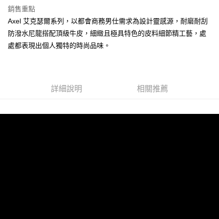
銷售重點
Axel 艾克瑟爾系列，以都會商務男仕需求為設計靈感源，耐磨耐刮
運送方式
防潑水尼龍搭配頂級牛皮，細緻且極具特色的皮料細節精工藝，處
全家 (取貨付款)
處都表現出個人獨特的時尚品味。
每筆NT$60，滿NT$999(含以上)免運費
全家 (純取貨)
每筆NT$60，滿NT$999(含以上)免運費
詳細說明
相關推薦
7-11 (取貨付款)
每筆NT$60，滿NT$999(含以上)免運費
7-11 (純取貨)
每筆NT$60，滿NT$999(含以上)免運費
宅配-純取貨(本島)
每筆NT$85，滿NT$999(含以上)免運費
宅配-純取貨(離島縣市)
每筆NT$220，滿NT$6,999(含以上)免運費