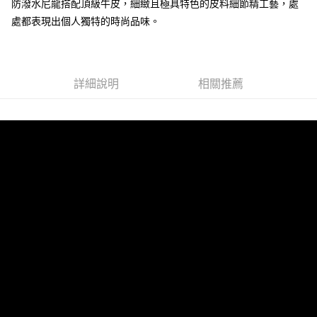
防潑水尼龍搭配頂級牛皮，細緻且極具特色的皮料細節精工藝，處
每筆NT$220，滿NT$6,999(含以上)免運費
處都表現出個人獨特的時尚品味。
貨到付款
查看運費
詳細說明
相關推薦