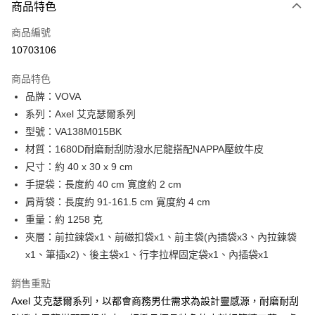
3 期 0 利率 每期
NT$2,300
21家銀行
商品特色
6 期 0 利率 每期
NT$1,150
21家銀行
合作金庫商業銀行
第一商業銀行
商品編號
華南商業銀行
彰化商業銀行
合作金庫商業銀行
第一商業銀行
10703106
LINE Pay
上海商業儲蓄銀行
台北富邦商業銀行
華南商業銀行
彰化商業銀行
國泰世華商業銀行
兆豐國際商業銀行
Apple Pay
上海商業儲蓄銀行
台北富邦商業銀行
商品特色
臺灣中小企業銀行
台中商業銀行
國泰世華商業銀行
兆豐國際商業銀行
品牌：VOVA
匯豐（台灣）商業銀行
華泰商業銀行
街口支付
臺灣中小企業銀行
台中商業銀行
系列：Axel 艾克瑟爾系列
聯邦商業銀行
遠東國際商業銀行
匯豐（台灣）商業銀行
華泰商業銀行
悠遊付
元大商業銀行
永豐商業銀行
型號：VA138M015BK
聯邦商業銀行
遠東國際商業銀行
玉山商業銀行
星展（台灣）商業銀行
材質：1680D耐磨耐刮防潑水尼龍搭配NAPPA壓紋牛皮
元大商業銀行
永豐商業銀行
全盈+PAY
台新國際商業銀行
中國信託商業銀行
玉山商業銀行
星展（台灣）商業銀行
尺寸：約 40 x 30 x 9 cm
台灣樂天信用卡公司
台新國際商業銀行
中國信託商業銀行
ATM付款
手提袋：長度約 40 cm 寛度約 2 cm
台灣樂天信用卡公司
肩背袋：長度約 91-161.5 cm 寛度約 4 cm
貨到付款
重量：約 1258 克
夾層：前拉鍊袋x1、前磁扣袋x1、前主袋(內插袋x3、內拉鍊袋
運送方式
x1、筆插x2)、後主袋x1、行李拉桿固定袋x1、內插袋x1
宅配-純取貨(本島)
每筆NT$85，滿NT$999(含以上)免運費
銷售重點
Axel 艾克瑟爾系列，以都會商務男仕需求為設計靈感源，耐磨耐刮
宅配-純取貨(離島縣市)