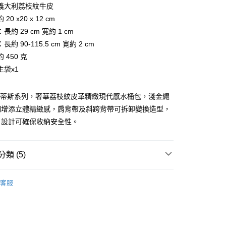
台灣）商業銀行
華泰商業銀行
義大利荔枝紋牛皮
業銀行
永豐商業銀行
業銀行
遠東國際商業銀行
20 x20 x 12 cm
業銀行
星展（台灣）商業銀行
業銀行
永豐商業銀行
際商業銀行
中國信託商業銀行
長約 29 cm 寛約 1 cm
業銀行
星展（台灣）商業銀行
天信用卡公司
約 90-115.5 cm 寛約 2 cm
際商業銀行
中國信託商業銀行
天信用卡公司
 450 克
主袋x1
 諾蒂斯系列，奢華荔枝紋皮革精緻現代感水桶包，淺金繩
釦增添立體精緻感，肩背帶及斜跨背帶可拆卸變換造型，
貨)
片設計可確保收納安全性。
0，滿NT$999(含以上)免運費
取貨)
類 (5)
0，滿NT$999(含以上)免運費
BRAUN BÜFFEL
各式包款
貨(本島)
客服
款
斜背包
5，滿NT$999(含以上)免運費
包款
貨(離島縣市)
選禮推薦▶︎女款
20，滿NT$6,999(含以上)免運費