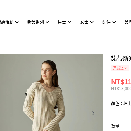
優惠活動
新品系列
男士
女士
配件
品
諾蒂斯系
買就送
NT$11
NT$13,30
顏色：培
數量