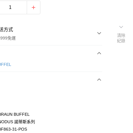
送方式
清除
999免運
紀錄
次付款
ÜFFEL
期付款
0 利率 每期
NT$4,433
21家銀行
0 利率 每期
NT$2,216
21家銀行
庫商業銀行
第一商業銀行
業銀行
彰化商業銀行
庫商業銀行
第一商業銀行
業儲蓄銀行
台北富邦商業銀行
業銀行
彰化商業銀行
華商業銀行
兆豐國際商業銀行
RAUN BUFFEL
業儲蓄銀行
台北富邦商業銀行
小企業銀行
台中商業銀行
ODUS 諾蒂斯系列
華商業銀行
兆豐國際商業銀行
台灣）商業銀行
華泰商業銀行
小企業銀行
台中商業銀行
863-31-POS
業銀行
遠東國際商業銀行