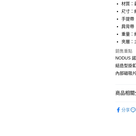
匯豐（
材質：
悠遊付
元大商
聯邦商
尺寸：約 
玉山商
元大商
全盈+PAY
台新國
手提帶：
玉山商
台灣樂
肩背帶：長
台新國
ATM付款
台灣樂
重量：約
貨到付款
夾層：
銷售重點
NODUS
運送方式
結造型掛
全家 (純取
內部磁吸
每筆NT$6
7-11 (純
商品相關分
每筆NT$6
品牌系列
宅配-純取
分享
女士
包
每筆NT$8
新品上市
宅配-純取
優惠活動
每筆NT$2