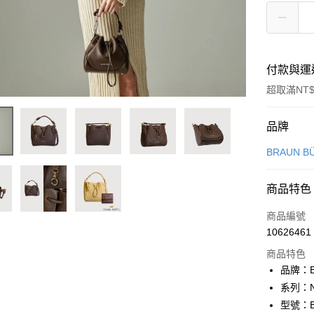
付款與運
超取滿NT$
付款方式
品牌
信用卡一
BRAUN B
信用卡分
商品特色
3 期 
商品編號
6 期 
合作金
10626461
華南商
合作金
LINE Pay
上海商
商品特色
華南商
國泰世
品牌：B
Apple Pay
上海商
臺灣中
系列：N
國泰世
匯豐（
街口支付
臺灣中
型號：BF
聯邦商