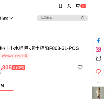
0
牌相關
列 小水桶包-培土棕/BF863-31-POS
超取滿NT$999免運
,305
爸氣獻禮
0
土棕