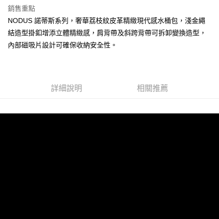
全家 (純取貨)
銷售重點
每筆NT$60，滿NT$999(含以上)免運費
NODUS 諾蒂斯系列，奢華荔枝紋皮革精緻現代感水桶包，淺金繩
結造型掛釦增添立體精緻感，肩背帶及斜跨背帶可拆卸變換造型，
7-11 (純取貨)
內部磁吸片設計可確保收納安全性。
每筆NT$60，滿NT$999(含以上)免運費
宅配-純取貨(本島)
每筆NT$85，滿NT$999(含以上)免運費
詳細說明
相關推薦
宅配-純取貨(離島縣市)
每筆NT$220，滿NT$6,999(含以上)免運費
貨到付款
查看運費