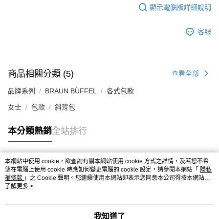
顯示電腦版詳細說明
客服
商品相關分類 (5)
查看全部
品牌系列
BRAUN BÜFFEL
各式包款
女士
包款
斜背包
本分類熱銷
全站排行
本網站中使用 cookie，欲查詢有關本網站使用 cookie 方式之詳情，及若您不希
熱門標籤
望在電腦上使用 cookie 時應如何變更電腦的 cookie 設定，請參閱本網站「
隱私
權條款
」之 Cookie 聲明。您繼續使用本網站即表示您同意本公司得按本網站使
用條款之 Cookie 聲明使用 cookie。
了解更多 >
我知道了