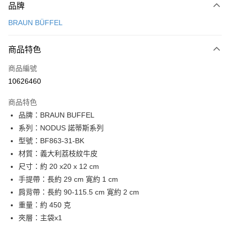
品牌
信用卡一次付款
BRAUN BÜFFEL
信用卡分期付款
3 期 0 利率 每期
NT$4,433
21家銀行
商品特色
6 期 0 利率 每期
NT$2,216
21家銀行
合作金庫商業銀行
第一商業銀行
商品編號
華南商業銀行
彰化商業銀行
合作金庫商業銀行
第一商業銀行
10626460
LINE Pay
上海商業儲蓄銀行
台北富邦商業銀行
華南商業銀行
彰化商業銀行
國泰世華商業銀行
兆豐國際商業銀行
Apple Pay
上海商業儲蓄銀行
台北富邦商業銀行
商品特色
臺灣中小企業銀行
台中商業銀行
國泰世華商業銀行
兆豐國際商業銀行
品牌：BRAUN BUFFEL
匯豐（台灣）商業銀行
華泰商業銀行
街口支付
臺灣中小企業銀行
台中商業銀行
系列：NODUS 諾蒂斯系列
聯邦商業銀行
遠東國際商業銀行
匯豐（台灣）商業銀行
華泰商業銀行
悠遊付
元大商業銀行
永豐商業銀行
型號：BF863-31-BK
聯邦商業銀行
遠東國際商業銀行
玉山商業銀行
星展（台灣）商業銀行
材質：義大利荔枝紋牛皮
元大商業銀行
永豐商業銀行
全盈+PAY
台新國際商業銀行
中國信託商業銀行
玉山商業銀行
星展（台灣）商業銀行
尺寸：約 20 x20 x 12 cm
台灣樂天信用卡公司
台新國際商業銀行
中國信託商業銀行
ATM付款
手提帶：長約 29 cm 寛約 1 cm
台灣樂天信用卡公司
肩背帶：長約 90-115.5 cm 寛約 2 cm
貨到付款
重量：約 450 克
夾層：主袋x1
運送方式