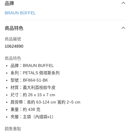
品牌
信用卡一次付款
BRAUN BÜFFEL
信用卡分期付款
3 期 0 利率 每期
NT$5,966
21家銀行
商品特色
6 期 0 利率 每期
NT$2,983
21家銀行
合作金庫商業銀行
第一商業銀行
商品編號
華南商業銀行
彰化商業銀行
合作金庫商業銀行
第一商業銀行
10624890
LINE Pay
上海商業儲蓄銀行
台北富邦商業銀行
華南商業銀行
彰化商業銀行
國泰世華商業銀行
兆豐國際商業銀行
Apple Pay
上海商業儲蓄銀行
台北富邦商業銀行
商品特色
臺灣中小企業銀行
台中商業銀行
國泰世華商業銀行
兆豐國際商業銀行
品牌：BRAUN BUFFEL
匯豐（台灣）商業銀行
華泰商業銀行
街口支付
臺灣中小企業銀行
台中商業銀行
系列：PETALS 佩塔斯系列
聯邦商業銀行
遠東國際商業銀行
匯豐（台灣）商業銀行
華泰商業銀行
悠遊付
元大商業銀行
永豐商業銀行
型號：BF864-51-BK
聯邦商業銀行
遠東國際商業銀行
玉山商業銀行
星展（台灣）商業銀行
材質：義大利荔枝紋牛皮
元大商業銀行
永豐商業銀行
全盈+PAY
台新國際商業銀行
中國信託商業銀行
玉山商業銀行
星展（台灣）商業銀行
尺寸：約 26 x 15 x 7 cm
台灣樂天信用卡公司
台新國際商業銀行
中國信託商業銀行
ATM付款
肩背帶：長約 63-124 cm 寛約 2~5 cm
台灣樂天信用卡公司
重量：約 438 克
貨到付款
夾層：主袋（內插袋x1）
運送方式
銷售重點