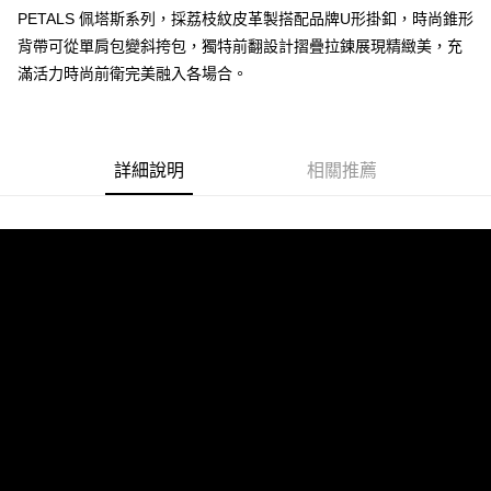
宅配-純取貨(本島)
PETALS 佩塔斯系列，採荔枝紋皮革製搭配品牌U形掛釦，時尚錐形
每筆NT$85，滿NT$999(含以上)免運費
背帶可從單肩包變斜挎包，獨特前翻設計摺疊拉鍊展現精緻美，充
滿活力時尚前衛完美融入各場合。
宅配-純取貨(離島縣市)
每筆NT$220，滿NT$6,999(含以上)免運費
貨到付款
查看運費
詳細說明
相關推薦