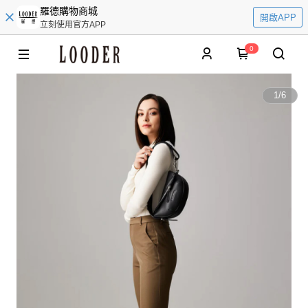
羅德購物商城
開啟APP
立刻使用官方APP
0
1
/
6