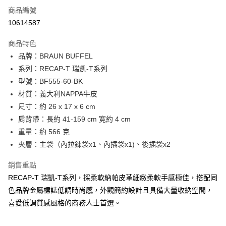
6 期 0 利率 每期
NT$2,050
21家銀行
合作金庫商業銀行
第一商業銀行
商品編號
華南商業銀行
彰化商業銀行
合作金庫商業銀行
第一商業銀行
10614587
超商取貨付款
上海商業儲蓄銀行
台北富邦商業銀行
華南商業銀行
彰化商業銀行
國泰世華商業銀行
兆豐國際商業銀行
LINE Pay
上海商業儲蓄銀行
台北富邦商業銀行
商品特色
臺灣中小企業銀行
台中商業銀行
國泰世華商業銀行
兆豐國際商業銀行
品牌：BRAUN BUFFEL
匯豐（台灣）商業銀行
華泰商業銀行
Apple Pay
臺灣中小企業銀行
台中商業銀行
系列：RECAP-T 瑞凱-T系列
聯邦商業銀行
遠東國際商業銀行
匯豐（台灣）商業銀行
華泰商業銀行
街口支付
元大商業銀行
永豐商業銀行
型號：BF555-60-BK
聯邦商業銀行
遠東國際商業銀行
玉山商業銀行
星展（台灣）商業銀行
材質：義大利NAPPA牛皮
元大商業銀行
永豐商業銀行
悠遊付
台新國際商業銀行
中國信託商業銀行
玉山商業銀行
星展（台灣）商業銀行
尺寸：約 26 x 17 x 6 cm
台灣樂天信用卡公司
台新國際商業銀行
中國信託商業銀行
全盈+PAY
肩背帶：長約 41-159 cm 寛約 4 cm
台灣樂天信用卡公司
重量：約 566 克
ATM付款
夾層：主袋（內拉鍊袋x1、內插袋x1)、後插袋x2
貨到付款
銷售重點
RECAP-T 瑞凱-T系列，採柔軟納帕皮革細緻柔軟手感極佳，搭配同
運送方式
色品牌金屬標誌低調時尚感，外觀簡約設計且具備大量收納空間，
全家 (取貨付款)
喜愛低調質感風格的商務人士首選。
每筆NT$60，滿NT$999(含以上)免運費