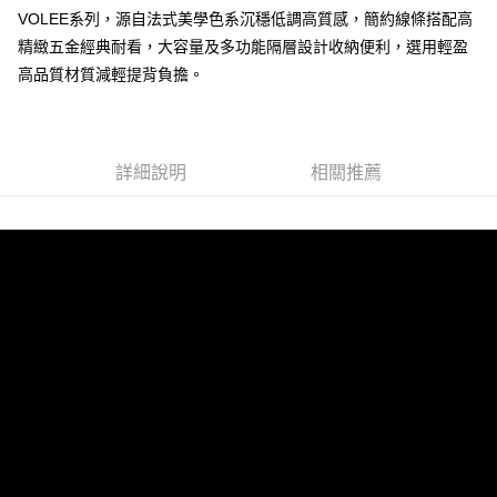
VOLEE系列，源自法式美學色系沉穩低調高質感，簡約線條搭配高
運送方式
精緻五金經典耐看，大容量及多功能隔層設計收納便利，選用輕盈
全家 (取貨付款)
高品質材質減輕提背負擔。
每筆NT$60，滿NT$999(含以上)免運費
全家 (純取貨)
每筆NT$60，滿NT$999(含以上)免運費
詳細說明
相關推薦
7-11 (取貨付款)
每筆NT$60，滿NT$999(含以上)免運費
7-11 (純取貨)
每筆NT$60，滿NT$999(含以上)免運費
宅配-純取貨(本島)
每筆NT$85，滿NT$999(含以上)免運費
宅配-純取貨(離島縣市)
每筆NT$220，滿NT$6,999(含以上)免運費
貨到付款
查看運費