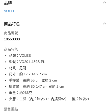
品牌
信用卡一次付款
VOLEE
信用卡分期付款
3 期 0 利率 每期
NT$693
21家銀行
商品特色
6 期 0 利率 每期
NT$346
21家銀行
合作金庫商業銀行
第一商業銀行
商品編號
華南商業銀行
彰化商業銀行
合作金庫商業銀行
第一商業銀行
10553308
超商取貨付款
上海商業儲蓄銀行
台北富邦商業銀行
華南商業銀行
彰化商業銀行
國泰世華商業銀行
兆豐國際商業銀行
LINE Pay
上海商業儲蓄銀行
台北富邦商業銀行
商品特色
臺灣中小企業銀行
台中商業銀行
國泰世華商業銀行
兆豐國際商業銀行
品牌：VOLEE
匯豐（台灣）商業銀行
華泰商業銀行
Apple Pay
臺灣中小企業銀行
台中商業銀行
型號：VO201-489S-PL
聯邦商業銀行
遠東國際商業銀行
匯豐（台灣）商業銀行
華泰商業銀行
街口支付
元大商業銀行
永豐商業銀行
材質：尼龍
聯邦商業銀行
遠東國際商業銀行
玉山商業銀行
星展（台灣）商業銀行
尺寸：約 17 x 14 x 7 cm
元大商業銀行
永豐商業銀行
悠遊付
台新國際商業銀行
中國信託商業銀行
玉山商業銀行
星展（台灣）商業銀行
手提帶：長約 55 cm 寛約 2 cm
台灣樂天信用卡公司
台新國際商業銀行
中國信託商業銀行
全盈+PAY
肩背帶：長約 80-147 cm 寛約 2 cm
台灣樂天信用卡公司
重量：約266克
ATM付款
夾層：主袋（內拉鍊袋x1、內插袋x2）、後拉鍊袋x1
貨到付款
銷售重點