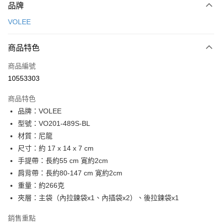
品牌
信用卡一次付款
VOLEE
信用卡分期付款
3 期 0 利率 每期
NT$693
21家銀行
商品特色
6 期 0 利率 每期
NT$346
21家銀行
合作金庫商業銀行
第一商業銀行
商品編號
華南商業銀行
彰化商業銀行
合作金庫商業銀行
第一商業銀行
10553303
超商取貨付款
上海商業儲蓄銀行
台北富邦商業銀行
華南商業銀行
彰化商業銀行
國泰世華商業銀行
兆豐國際商業銀行
LINE Pay
上海商業儲蓄銀行
台北富邦商業銀行
商品特色
臺灣中小企業銀行
台中商業銀行
國泰世華商業銀行
兆豐國際商業銀行
品牌：VOLEE
匯豐（台灣）商業銀行
華泰商業銀行
Apple Pay
臺灣中小企業銀行
台中商業銀行
型號：VO201-489S-BL
聯邦商業銀行
遠東國際商業銀行
匯豐（台灣）商業銀行
華泰商業銀行
街口支付
元大商業銀行
永豐商業銀行
材質：尼龍
聯邦商業銀行
遠東國際商業銀行
玉山商業銀行
星展（台灣）商業銀行
尺寸：約 17 x 14 x 7 cm
元大商業銀行
永豐商業銀行
悠遊付
台新國際商業銀行
中國信託商業銀行
玉山商業銀行
星展（台灣）商業銀行
手提帶：長約55 cm 寛約2cm
台灣樂天信用卡公司
台新國際商業銀行
中國信託商業銀行
全盈+PAY
肩背帶：長約80-147 cm 寛約2cm
台灣樂天信用卡公司
重量：約266克
ATM付款
夾層：主袋（內拉鍊袋x1、內插袋x2）、後拉鍊袋x1
貨到付款
銷售重點