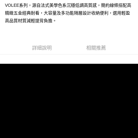
VOLEE系列，源自法式美學色系沉穩低調高質感，簡約線條搭配高
運送方式
精緻五金經典耐看，大容量及多功能隔層設計收納便利，選用輕盈
全家 (取貨付款)
高品質材質減輕提背負擔。
每筆NT$60，滿NT$999(含以上)免運費
全家 (純取貨)
每筆NT$60，滿NT$999(含以上)免運費
詳細說明
相關推薦
7-11 (取貨付款)
每筆NT$60，滿NT$999(含以上)免運費
7-11 (純取貨)
每筆NT$60，滿NT$999(含以上)免運費
宅配-純取貨(本島)
每筆NT$85，滿NT$999(含以上)免運費
宅配-純取貨(離島縣市)
每筆NT$220，滿NT$6,999(含以上)免運費
貨到付款
查看運費