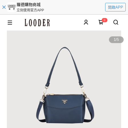
羅德購物商城
開啟APP
立刻使用官方APP
0
1
/
5