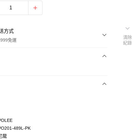
送方式
清除
999免運
紀錄
次付款
期付款
0 利率 每期
NT$760
21家銀行
0 利率 每期
NT$380
21家銀行
庫商業銀行
第一商業銀行
業銀行
彰化商業銀行
庫商業銀行
第一商業銀行
付款
業儲蓄銀行
台北富邦商業銀行
業銀行
彰化商業銀行
華商業銀行
兆豐國際商業銀行
OLEE
業儲蓄銀行
台北富邦商業銀行
小企業銀行
台中商業銀行
201-489L-PK
華商業銀行
兆豐國際商業銀行
台灣）商業銀行
華泰商業銀行
小企業銀行
台中商業銀行
尼龍
業銀行
遠東國際商業銀行