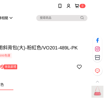
0
牌相關
斜背包(大)-粉紅色/VO201-489L-PK
999免運
99
爸氣獻禮
紅色