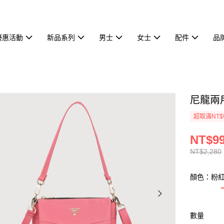
優惠活動
新品系列
男士
女士
配件
品
尼龍兩用
超取滿NT$
NT$9
NT$2,280
顏色：粉
數量