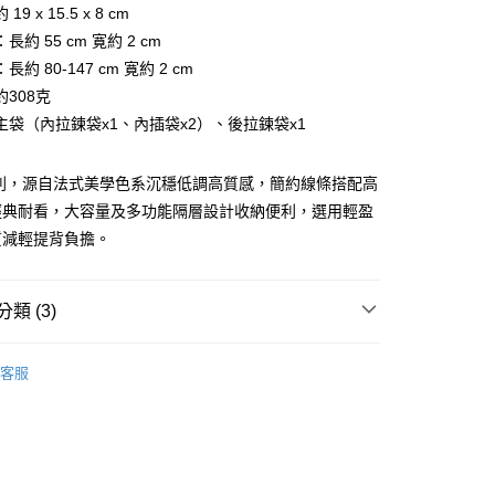
台灣）商業銀行
華泰商業銀行
9 x 15.5 x 8 cm
業銀行
永豐商業銀行
業銀行
遠東國際商業銀行
長約 55 cm 寛約 2 cm
業銀行
星展（台灣）商業銀行
業銀行
永豐商業銀行
際商業銀行
中國信託商業銀行
約 80-147 cm 寛約 2 cm
業銀行
星展（台灣）商業銀行
天信用卡公司
308克
際商業銀行
中國信託商業銀行
天信用卡公司
主袋（內拉鍊袋x1、內插袋x2）、後拉鍊袋x1
系列，源自法式美學色系沉穩低調高質感，簡約線條搭配高
經典耐看，大容量及多功能隔層設計收納便利，選用輕盈
質減輕提背負擔。
付款)
類 (3)
0，滿NT$999(含以上)免運費
VOLEE
各式包款
貨)
客服
款
斜背包
0，滿NT$999(含以上)免運費
新品上市｜早鳥優惠價9折
貨付款)
0，滿NT$999(含以上)免運費