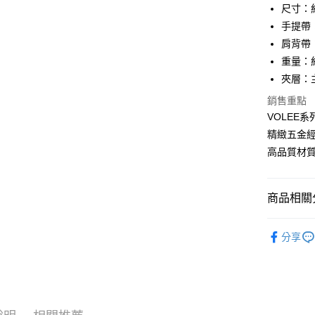
匯豐（
尺寸：約 1
街口支付
元大商
聯邦商
手提帶：
玉山商
元大商
悠遊付
台新國
肩背帶：長
玉山商
台灣樂
重量：約
台新國
全盈+PAY
台灣樂
夾層：
ATM付款
銷售重點
貨到付款
VOLEE
精緻五金
高品質材
運送方式
全家 (取貨
商品相關分
每筆NT$6
品牌系列
全家 (純取
分享
女士
包
每筆NT$6
優惠活動
7-11 (取
每筆NT$6