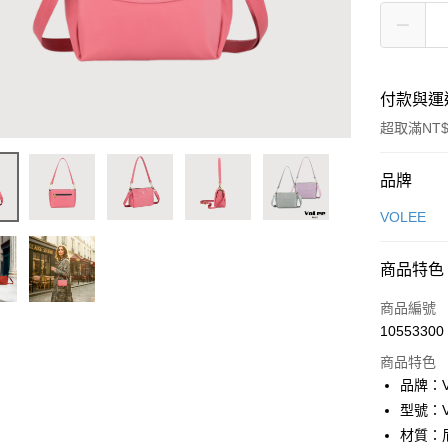
付款與運
超取滿NT$
付款方式
品牌
信用卡一
VOLEE
信用卡分
商品特色
3 期 
商品編號
6 期 
合作金
10553300
華南商
合作金
超商取貨
上海商
商品特色
華南商
國泰世
品牌：V
LINE Pay
上海商
臺灣中
型號：VO
國泰世
匯豐（
Apple Pay
臺灣中
材質：
聯邦商