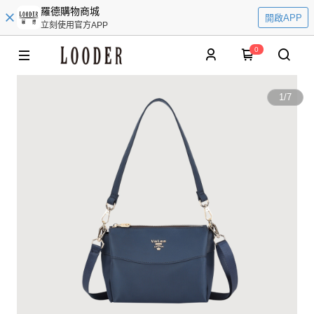
羅德購物商城
開啟APP
立刻使用官方APP
0
1
/
7