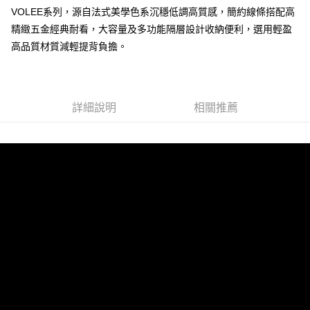
VOLEE系列，源自法式美學色系沉穩低調高質感，簡約線條搭配高
運送方式
精緻五金經典耐看，大容量及多功能隔層設計收納便利，選用輕盈
全家 (取貨付款)
高品質材質減輕提背負擔。
每筆NT$60，滿NT$999(含以上)免運費
全家 (純取貨)
每筆NT$60，滿NT$999(含以上)免運費
詳細說明
相關推薦
7-11 (取貨付款)
每筆NT$60，滿NT$999(含以上)免運費
7-11 (純取貨)
每筆NT$60，滿NT$999(含以上)免運費
宅配-純取貨(本島)
每筆NT$85，滿NT$999(含以上)免運費
宅配-純取貨(離島縣市)
每筆NT$220，滿NT$6,999(含以上)免運費
貨到付款
查看運費