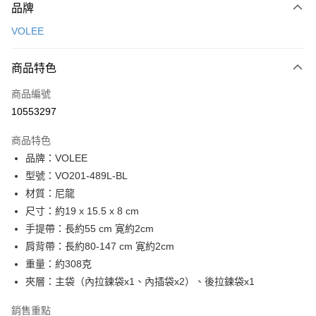
品牌
信用卡一次付款
VOLEE
信用卡分期付款
3 期 0 利率 每期
NT$760
21家銀行
商品特色
6 期 0 利率 每期
NT$380
21家銀行
合作金庫商業銀行
第一商業銀行
商品編號
華南商業銀行
彰化商業銀行
合作金庫商業銀行
第一商業銀行
10553297
超商取貨付款
上海商業儲蓄銀行
台北富邦商業銀行
華南商業銀行
彰化商業銀行
國泰世華商業銀行
兆豐國際商業銀行
LINE Pay
上海商業儲蓄銀行
台北富邦商業銀行
商品特色
臺灣中小企業銀行
台中商業銀行
國泰世華商業銀行
兆豐國際商業銀行
品牌：VOLEE
匯豐（台灣）商業銀行
華泰商業銀行
Apple Pay
臺灣中小企業銀行
台中商業銀行
型號：VO201-489L-BL
聯邦商業銀行
遠東國際商業銀行
匯豐（台灣）商業銀行
華泰商業銀行
街口支付
元大商業銀行
永豐商業銀行
材質：尼龍
聯邦商業銀行
遠東國際商業銀行
玉山商業銀行
星展（台灣）商業銀行
尺寸：約19 x 15.5 x 8 cm
元大商業銀行
永豐商業銀行
悠遊付
台新國際商業銀行
中國信託商業銀行
玉山商業銀行
星展（台灣）商業銀行
手提帶：長約55 cm 寛約2cm
台灣樂天信用卡公司
台新國際商業銀行
中國信託商業銀行
全盈+PAY
肩背帶：長約80-147 cm 寛約2cm
台灣樂天信用卡公司
重量：約308克
ATM付款
夾層：主袋（內拉鍊袋x1、內插袋x2）、後拉鍊袋x1
貨到付款
銷售重點