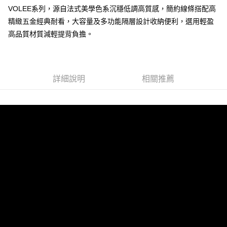
VOLEE系列，源自法式美學色系沉穩低調高質感，簡約線條搭配高
運送方式
精緻五金經典耐看，大容量及多功能隔層設計收納便利，選用輕盈
全家 (取貨付款)
高品質材質減輕提背負擔。
每筆NT$60，滿NT$999(含以上)免運費
全家 (純取貨)
每筆NT$60，滿NT$999(含以上)免運費
詳細說明
相關推薦
7-11 (取貨付款)
每筆NT$60，滿NT$999(含以上)免運費
7-11 (純取貨)
每筆NT$60，滿NT$999(含以上)免運費
宅配-純取貨(本島)
每筆NT$85，滿NT$999(含以上)免運費
宅配-純取貨(離島縣市)
每筆NT$220，滿NT$6,999(含以上)免運費
貨到付款
查看運費