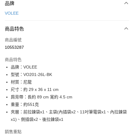
品牌
信用卡一次付款
VOLEE
信用卡分期付款
3 期 0 利率 每期
NT$1,326
21家銀行
商品特色
6 期 0 利率 每期
NT$663
21家銀行
合作金庫商業銀行
第一商業銀行
商品編號
華南商業銀行
彰化商業銀行
合作金庫商業銀行
第一商業銀行
10553287
超商取貨付款
上海商業儲蓄銀行
台北富邦商業銀行
華南商業銀行
彰化商業銀行
國泰世華商業銀行
兆豐國際商業銀行
LINE Pay
上海商業儲蓄銀行
台北富邦商業銀行
商品特色
臺灣中小企業銀行
台中商業銀行
國泰世華商業銀行
兆豐國際商業銀行
品牌：VOLEE
匯豐（台灣）商業銀行
華泰商業銀行
Apple Pay
臺灣中小企業銀行
台中商業銀行
型號：VO201-26L-BK
聯邦商業銀行
遠東國際商業銀行
匯豐（台灣）商業銀行
華泰商業銀行
街口支付
元大商業銀行
永豐商業銀行
材質：尼龍
聯邦商業銀行
遠東國際商業銀行
玉山商業銀行
星展（台灣）商業銀行
尺寸：約 29 x 36 x 11 cm
元大商業銀行
永豐商業銀行
悠遊付
台新國際商業銀行
中國信託商業銀行
玉山商業銀行
星展（台灣）商業銀行
肩背帶：長約 89 cm 寛約 4.5 cm
台灣樂天信用卡公司
台新國際商業銀行
中國信託商業銀行
全盈+PAY
重量：約551克
台灣樂天信用卡公司
夾層：前拉鍊袋x1、主袋(內插袋x2、11吋筆電袋x1、內拉鍊袋
ATM付款
x1)、側插袋x2、後拉鍊袋x1
貨到付款
銷售重點