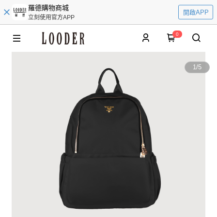
羅德購物商城
開啟APP
立刻使用官方APP
0
1
/
5