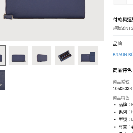
付款與運
超取滿NT$
付款方式
品牌
信用卡一
BRAUN B
信用卡分
商品特色
3 期 
商品編號
6 期 
合作金
10505038
華南商
合作金
超商取貨
上海商
商品特色
華南商
國泰世
品牌：B
LINE Pay
上海商
臺灣中
系列：H
國泰世
匯豐（
Apple Pay
臺灣中
型號：BF
聯邦商
匯豐（
材質：
街口支付
元大商
聯邦商