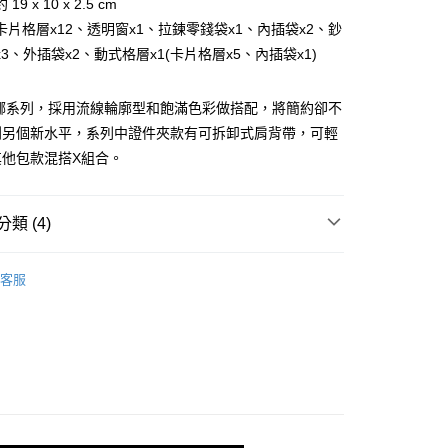
9 x 10 x 2.5 cm
業銀行
星展（台灣）商業銀行
業銀行
永豐商業銀行
際商業銀行
中國信託商業銀行
卡片格層x12、透明窗x1、拉鍊零錢袋x1、內插袋x2、鈔
業銀行
星展（台灣）商業銀行
天信用卡公司
3、外插袋x2、動式格層x1(卡片格層x5、內插袋x1)
際商業銀行
中國信託商業銀行
天信用卡公司
 海娜系列，採用流線輪廓型和飽滿色彩做搭配，將簡約卻不
到另個新水平，系列中證件夾款有可拆卸式肩背帶，可輕
其他包款混搭X組合。
類 (4)
付款)
0，滿NT$999(含以上)免運費
BRAUN BÜFFEL
長中短夾
客服
夾
拉鍊款式
貨)
0，滿NT$999(含以上)免運費
爸氣獻禮｜全面5折起
貨付款)
選禮推薦▶︎女款
0，滿NT$999(含以上)免運費
取貨)