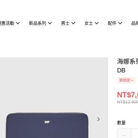
優惠活動
新品系列
男士
女士
配件
品
海娜系列
DB
買就送
NT$7,
NT$12,90
數量