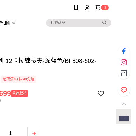
0
牌相關
 12卡拉鍊長夾-深藍色/BF808-602-
超取滿NT$999免運
699
爸氣獻禮
0