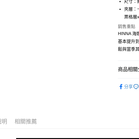
尺寸：約 1
玉山商
元大商
悠遊付
台新國
夾層：
玉山商
台灣樂
票格層x
台新國
全盈+PAY
台灣樂
銷售重點
ATM付款
HINNA
貨到付款
基本提升
鬆與當季
運送方式
商品相關分
全家 (取貨
每筆NT$6
品牌系列
分享
女士
長
全家 (純取
每筆NT$6
優惠活動
7-11 (取
優惠活動
每筆NT$6
說明
相關推薦
7-11 (純