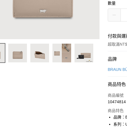
數量
付款與運
超取滿NT$
付款方式
品牌
信用卡一
BRAUN B
信用卡分
商品特色
3 期 
商品編號
6 期 
合作金
10474814
華南商
合作金
超商取貨
上海商
商品特色
華南商
國泰世
品牌：B
LINE Pay
上海商
臺灣中
系列：U
國泰世