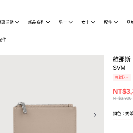
優惠活動
新品系列
男士
女士
配件
品
配件
維那斯-
SVM
買就送
NT$3,
NT$3,900
顏色：奶