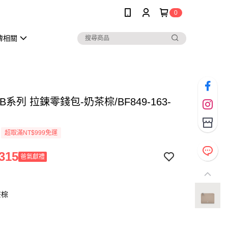
0
牌相關
B系列 拉鍊零錢包-奶茶棕/BF849-163-
超取滿NT$999免運
315
爸氣獻禮
茶棕