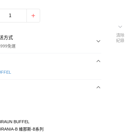
清除
送方式
紀錄
999免運
次付款
ÜFFEL
期付款
0 利率 每期
NT$1,300
21家銀行
0 利率 每期
NT$650
21家銀行
庫商業銀行
第一商業銀行
業銀行
彰化商業銀行
庫商業銀行
第一商業銀行
付款
業儲蓄銀行
台北富邦商業銀行
業銀行
彰化商業銀行
華商業銀行
兆豐國際商業銀行
RAUN BUFFEL
業儲蓄銀行
台北富邦商業銀行
小企業銀行
台中商業銀行
RANIA-B 維那斯-B系列
華商業銀行
兆豐國際商業銀行