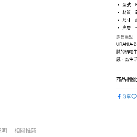
匯豐（
Apple Pay
臺灣中
型號：BF
聯邦商
匯豐（
材質：
街口支付
元大商
聯邦商
尺寸：約 
玉山商
元大商
悠遊付
台新國
夾層：
玉山商
台灣樂
台新國
全盈+PAY
銷售重點
台灣樂
URANI
ATM付款
膩的納帕
貨到付款
感，為生
運送方式
商品相關分
全家 (取貨
品牌系列
分享
每筆NT$6
配件
零
全家 (純取
優惠活動
每筆NT$6
優惠活動
7-11 (取
說明
相關推薦
女士
配