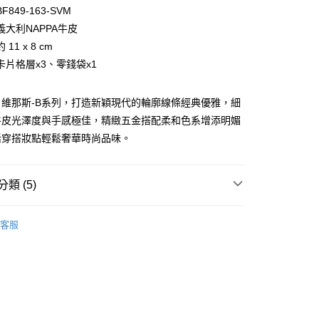
台灣）商業銀行
華泰商業銀行
小企業銀行
台中商業銀行
849-163-SVM
業銀行
遠東國際商業銀行
台灣）商業銀行
華泰商業銀行
義大利NAPPA牛皮
業銀行
永豐商業銀行
業銀行
遠東國際商業銀行
11 x 8 cm
業銀行
星展（台灣）商業銀行
業銀行
永豐商業銀行
際商業銀行
中國信託商業銀行
卡片格層x3、零錢袋x1
業銀行
星展（台灣）商業銀行
天信用卡公司
際商業銀行
中國信託商業銀行
天信用卡公司
A-B 維那斯-B系列，打造新穎現代的輪廓線條經典優雅，細
牛皮光澤度與手感極佳，精緻五金搭配柔和色系增添明媚
活穿搭妝點輕鬆奢華時尚品味。
類 (5)
付款)
BRAUN BÜFFEL
零錢包、鑰匙包、配件
客服
0，滿NT$999(含以上)免運費
錢包
貨)
選禮推薦▶︎女款
0，滿NT$999(含以上)免運費
新品上市｜早鳥優惠價9折
貨付款)
件