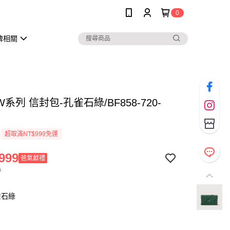
0
牌相關
W系列 信封包-孔雀石綠/BF858-720-
超取滿NT$999免運
999
爸氣獻禮
0
雀石綠