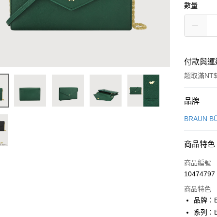
數量
付款與運
超取滿NT$
付款方式
品牌
信用卡一
BRAUN B
信用卡分
商品特色
3 期 
商品編號
6 期 
合作金
10474797
華南商
合作金
超商取貨
上海商
商品特色
華南商
國泰世
品牌：B
LINE Pay
上海商
臺灣中
系列：B
國泰世