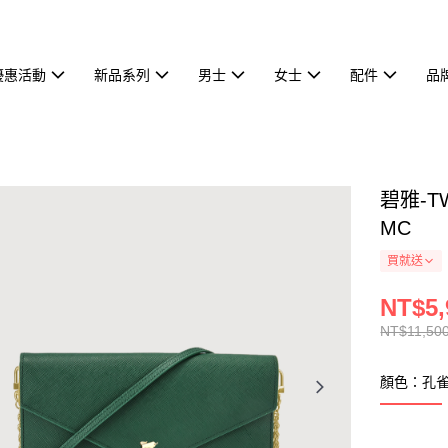
優惠活動
新品系列
男士
女士
配件
品
碧雅-T
MC
買就送
NT$5,
NT$11,50
顏色：孔