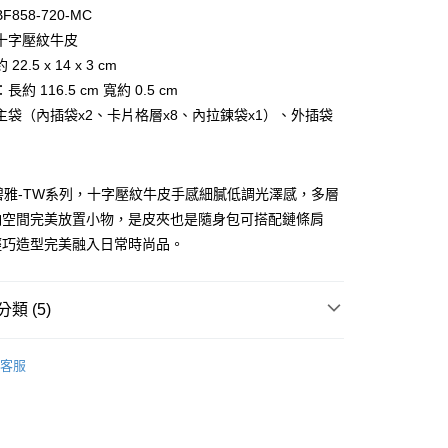
台灣）商業銀行
華泰商業銀行
小企業銀行
台中商業銀行
858-720-MC
業銀行
遠東國際商業銀行
台灣）商業銀行
華泰商業銀行
十字壓紋牛皮
業銀行
永豐商業銀行
業銀行
遠東國際商業銀行
2.5 x 14 x 3 cm
業銀行
星展（台灣）商業銀行
業銀行
永豐商業銀行
際商業銀行
中國信託商業銀行
約 116.5 cm 寬約 0.5 cm
業銀行
星展（台灣）商業銀行
天信用卡公司
主袋（內插袋x2、卡片格層x8、內拉鍊袋x1）、外插袋
際商業銀行
中國信託商業銀行
天信用卡公司
W 碧雅-TW系列，十字壓紋牛皮手感細膩低調光澤感，多層
納空間完美放置小物，是皮夾也是隨身包可搭配鏈條肩
輕巧造型完美融入日常時尚品。
付款)
類 (5)
0，滿NT$999(含以上)免運費
BRAUN BÜFFEL
長中短夾
貨)
客服
款
肩背包
0，滿NT$999(含以上)免運費
指定商品｜精選優惠專區
貨付款)
選禮推薦▶︎女款