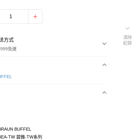
清除
送方式
紀錄
999免運
次付款
ÜFFEL
期付款
0 利率 每期
NT$3,833
21家銀行
0 利率 每期
NT$1,916
21家銀行
庫商業銀行
第一商業銀行
業銀行
彰化商業銀行
庫商業銀行
第一商業銀行
付款
業儲蓄銀行
台北富邦商業銀行
業銀行
彰化商業銀行
華商業銀行
兆豐國際商業銀行
RAUN BUFFEL
業儲蓄銀行
台北富邦商業銀行
小企業銀行
台中商業銀行
EA-TW 碧雅-TW系列
華商業銀行
兆豐國際商業銀行