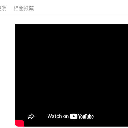
每筆NT$6
說明
相關推薦
優惠活動
7-11 (純
每筆NT$6
宅配-純取
每筆NT$8
宅配-純取
每筆NT$2
貨到付款