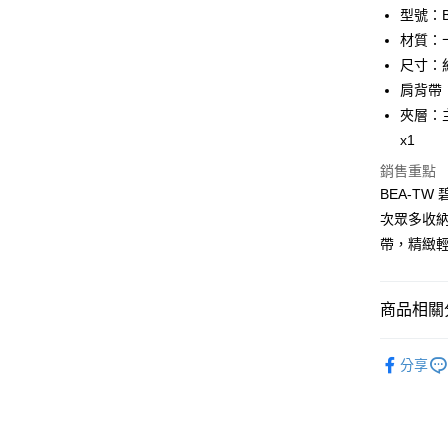
匯豐（
Apple Pay
臺灣中
型號：BF
聯邦商
匯豐（
材質：
街口支付
元大商
聯邦商
尺寸：約 2
玉山商
元大商
悠遊付
台新國
肩背帶：長
玉山商
台灣樂
夾層：
台新國
全盈+PAY
台灣樂
x1
ATM付款
銷售重點
貨到付款
BEA-T
次眾多收
帶，精緻
運送方式
全家 (取貨
商品相關分
每筆NT$6
品牌系列
全家 (純取
分享
女士
包
每筆NT$6
優惠活動
7-11 (取
優惠活動