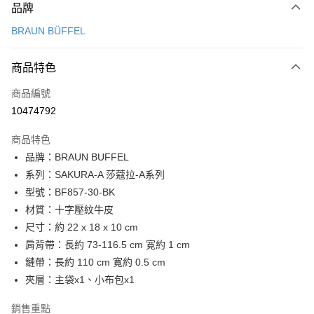
品牌
信用卡一次付款
BRAUN BÜFFEL
信用卡分期付款
3 期 0 利率 每期
NT$3,833
21家銀行
商品特色
6 期 0 利率 每期
NT$1,916
21家銀行
合作金庫商業銀行
第一商業銀行
商品編號
華南商業銀行
彰化商業銀行
合作金庫商業銀行
第一商業銀行
10474792
超商取貨付款
上海商業儲蓄銀行
台北富邦商業銀行
華南商業銀行
彰化商業銀行
國泰世華商業銀行
兆豐國際商業銀行
LINE Pay
上海商業儲蓄銀行
台北富邦商業銀行
商品特色
臺灣中小企業銀行
台中商業銀行
國泰世華商業銀行
兆豐國際商業銀行
品牌：BRAUN BUFFEL
匯豐（台灣）商業銀行
華泰商業銀行
Apple Pay
臺灣中小企業銀行
台中商業銀行
系列：SAKURA-A 莎蔻拉-A系列
聯邦商業銀行
遠東國際商業銀行
匯豐（台灣）商業銀行
華泰商業銀行
街口支付
元大商業銀行
永豐商業銀行
型號：BF857-30-BK
聯邦商業銀行
遠東國際商業銀行
玉山商業銀行
星展（台灣）商業銀行
材質：十字壓紋牛皮
元大商業銀行
永豐商業銀行
悠遊付
台新國際商業銀行
中國信託商業銀行
玉山商業銀行
星展（台灣）商業銀行
尺寸：約 22 x 18 x 10 cm
台灣樂天信用卡公司
台新國際商業銀行
中國信託商業銀行
全盈+PAY
肩背帶：長約 73-116.5 cm 寛約 1 cm
台灣樂天信用卡公司
鏈帶：長約 110 cm 寛約 0.5 cm
ATM付款
夾層：主袋x1、小布包x1
貨到付款
銷售重點