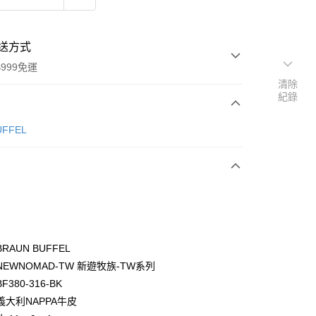
送方式
999免運
清除
紀錄
次付款
ÜFFEL
期付款
0 利率 每期
NT$1,700
21家銀行
0 利率 每期
NT$850
21家銀行
庫商業銀行
第一商業銀行
業銀行
彰化商業銀行
庫商業銀行
第一商業銀行
付款
業儲蓄銀行
台北富邦商業銀行
業銀行
彰化商業銀行
華商業銀行
兆豐國際商業銀行
RAUN BUFFEL
業儲蓄銀行
台北富邦商業銀行
小企業銀行
台中商業銀行
EWNOMAD-TW 新遊牧族-TW系列
華商業銀行
兆豐國際商業銀行
台灣）商業銀行
華泰商業銀行
小企業銀行
台中商業銀行
380-316-BK
業銀行
遠東國際商業銀行
台灣）商業銀行
華泰商業銀行
義大利NAPPA牛皮
業銀行
永豐商業銀行
業銀行
遠東國際商業銀行