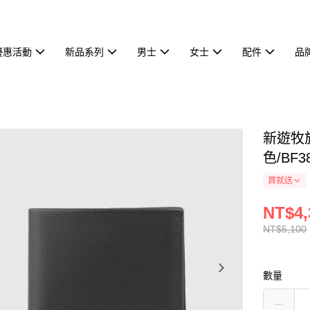
優惠活動
新品系列
男士
女士
配件
品
新遊牧
色/BF38
買就送
NT$4,
NT$5,100
數量