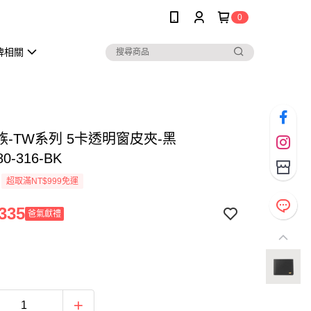
0
牌相關
族-TW系列 5卡透明窗皮夾-黑
0-316-BK
超取滿NT$999免運
335
爸氣獻禮