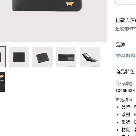
付款與運
超取滿NT$
付款方式
品牌
信用卡一
BRAUN B
信用卡分
商品特色
3 期 
商品編號
6 期 
合作金
10465639
華南商
合作金
超商取貨
上海商
商品特色
華南商
國泰世
品牌：B
LINE Pay
上海商
臺灣中
系列：N
國泰世
匯豐（
Apple Pay
臺灣中
型號：BF
聯邦商
匯豐（
材質：
街口支付
元大商
聯邦商