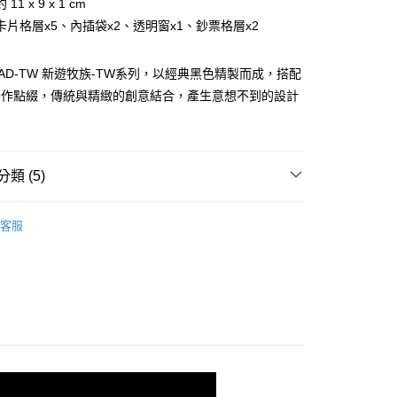
11 x 9 x 1 cm
業銀行
星展（台灣）商業銀行
業銀行
永豐商業銀行
際商業銀行
中國信託商業銀行
卡片格層x5、內插袋x2、透明窗x1、鈔票格層x2
業銀行
星展（台灣）商業銀行
天信用卡公司
際商業銀行
中國信託商業銀行
天信用卡公司
MAD-TW 新遊牧族-TW系列，以經典黑色精製而成，搭配
O作點綴，傳統與精緻的創意結合，產生意想不到的設計
類 (5)
付款)
BRAUN BÜFFEL
長中短夾
客服
0，滿NT$999(含以上)免運費
夾
純卡片夾層
貨)
選禮推薦▶︎男款
0，滿NT$999(含以上)免運費
新品上市｜早鳥優惠價9折
貨付款)
財運犇騰｜招財金牛專區
0，滿NT$999(含以上)免運費
取貨)