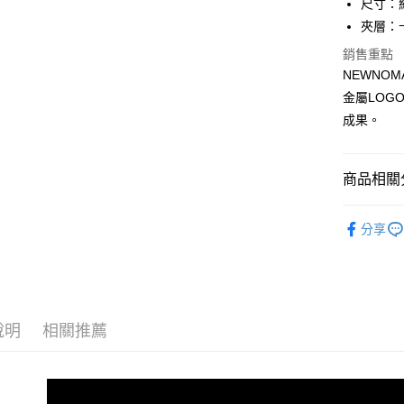
尺寸：約 
玉山商
元大商
悠遊付
台新國
夾層：
玉山商
台灣樂
台新國
全盈+PAY
銷售重點
台灣樂
NEWNO
ATM付款
金屬LOG
貨到付款
成果。
運送方式
商品相關分
全家 (取貨
品牌系列
分享
每筆NT$6
男士
短
全家 (純取
優惠活動
每筆NT$6
優惠活動
7-11 (取
說明
相關推薦
優惠活動
每筆NT$6
7-11 (純