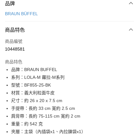
品牌
信用卡一次付款
BRAUN BÜFFEL
信用卡分期付款
3 期 0 利率 每期
NT$4,633
21家銀行
商品特色
6 期 0 利率 每期
NT$2,316
21家銀行
合作金庫商業銀行
第一商業銀行
商品編號
華南商業銀行
彰化商業銀行
合作金庫商業銀行
第一商業銀行
10448581
超商取貨付款
上海商業儲蓄銀行
台北富邦商業銀行
華南商業銀行
彰化商業銀行
國泰世華商業銀行
兆豐國際商業銀行
LINE Pay
上海商業儲蓄銀行
台北富邦商業銀行
商品特色
臺灣中小企業銀行
台中商業銀行
國泰世華商業銀行
兆豐國際商業銀行
品牌：BRAUN BUFFEL
匯豐（台灣）商業銀行
華泰商業銀行
Apple Pay
臺灣中小企業銀行
台中商業銀行
系列：LOLA-M 蘿拉-M系列
聯邦商業銀行
遠東國際商業銀行
匯豐（台灣）商業銀行
華泰商業銀行
街口支付
元大商業銀行
永豐商業銀行
型號：BF855-25-BK
聯邦商業銀行
遠東國際商業銀行
玉山商業銀行
星展（台灣）商業銀行
材質：義大利粒面牛皮
元大商業銀行
永豐商業銀行
悠遊付
台新國際商業銀行
中國信託商業銀行
玉山商業銀行
星展（台灣）商業銀行
尺寸：約 26 x 20 x 7.5 cm
台灣樂天信用卡公司
台新國際商業銀行
中國信託商業銀行
全盈+PAY
手提帶：長約 33 cm 寛約 2.5 cm
台灣樂天信用卡公司
肩背帶：長約 75-115 cm 寛約 2 cm
ATM付款
重量：約 542 克
貨到付款
夾層：主袋（內插袋x1、內拉鍊袋x1）