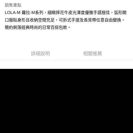
銷售重點
運送方式
LOLA-M 蘿拉-M系列，細緻摔花牛皮光澤度優雅手感極佳，弧形開
全家 (取貨付款)
口服貼身形且收納空間充足，可拆式手提及長背帶任意自由變換，
每筆NT$60，滿NT$999(含以上)免運費
簡約俐落經典時尚的日常百搭包款。
全家 (純取貨)
每筆NT$60，滿NT$999(含以上)免運費
7-11 (取貨付款)
詳細說明
相關推薦
每筆NT$60，滿NT$999(含以上)免運費
7-11 (純取貨)
每筆NT$60，滿NT$999(含以上)免運費
宅配-純取貨(本島)
每筆NT$85，滿NT$999(含以上)免運費
宅配-純取貨(離島縣市)
每筆NT$220，滿NT$6,999(含以上)免運費
貨到付款
查看運費